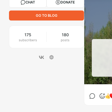
CHAT
DONATE
GO TO BLOG
175
180
subscribers
posts