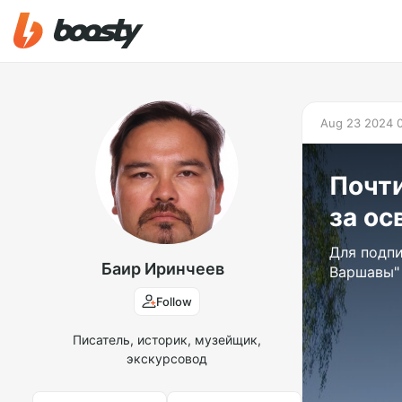
Aug 23 2024 
Почти
за о
Для подпи
Баир Иринчеев
Варшавы"
Follow
Писатель, историк, музейщик,
экскурсовод