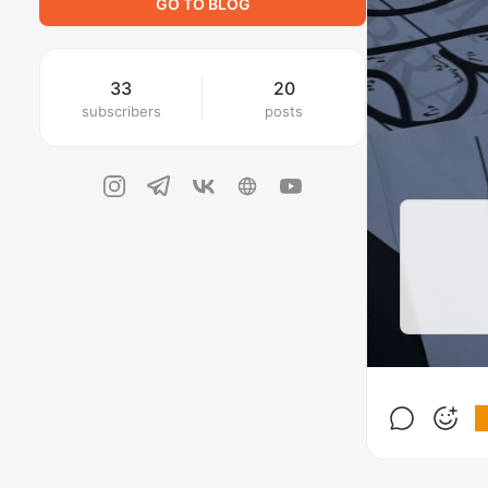
GO TO BLOG
33
20
subscribers
posts