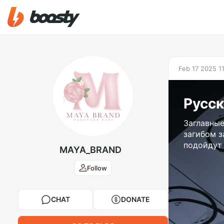
Feb 17 2025 1
Русс
Заглавные
загибом з
подойдут
MAYA_BRAND
Follow
CHAT
DONATE