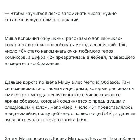
— Чтобы научиться легко запоминать числа, нужно
овладеть искусством ассоциаций!
Миша вспомнил бабушкины рассказы о волшебниках-
поварятах и решил попробовать метод ассоциаций. Так,
число «8» стало напоминать очки любимого героя
комиксов, а цифра «2» превратилась в лебедя, плавающего
в озере его воображения.
Дальше дорога привела Мишу в лес Чётких Образов. Там
он познакомился с гномами-цифрами, которые рассказали
ему секрет метода цепочки: каждое число связано с
ярким образом, который соединяется с предыдущим и
следующим числом. Например, число «5» представлялось
в виде змейки, ползущей вверх по лестнице («4»), а дальше
змея встречала колючего ежика («6»).
Затем Миша посетил Долину Методов Локусов. Там добрые