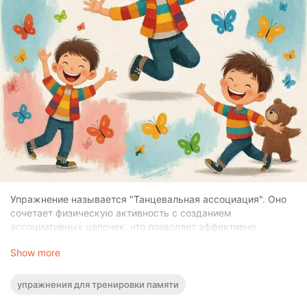
Упражнение называется "Танцевальная ассоциация". Оно
сочетает физическую активность с созданием
ассоциативных цепочек, что позволяет эффективно
тренировать двигательную память.
Show more
Шаги выполнения упражнения:
упражнения для тренировки памяти
Выбор музыки:Включите ритмичную музыку,
подходящую для танцев или простых движений.