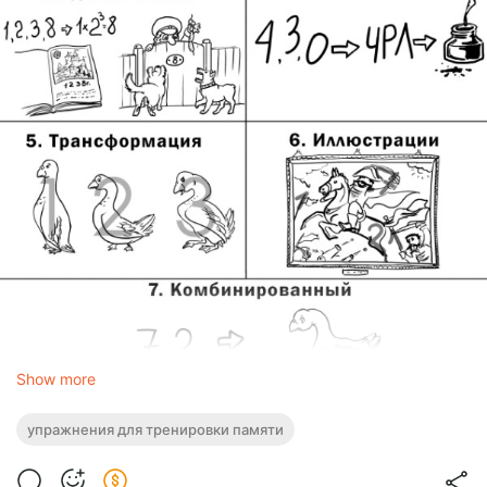
Show more
Как запоминать цифры: 7 крутых мнемотехник
упражнения для тренировки памяти
Забываете пин-коды, даты, номера телефонов? Мозг не