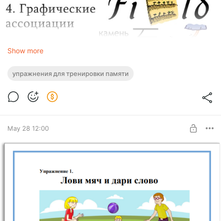
Show more
Как учить иностранные слова, чтобы они запоминались
упражнения для тренировки памяти
сами?
Забываете новые слова уже через день? Попробуйте эти
простые, но очень эффективные приёмы!
May 28 12:00