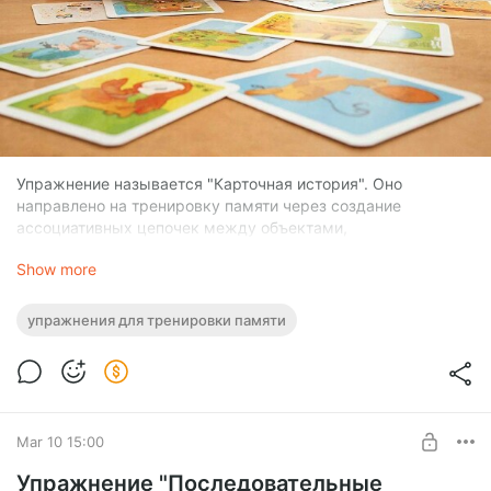
Упражнение называется "Карточная история". Оно
направлено на тренировку памяти через создание
ассоциативных цепочек между объектами,
изображенными на карточках.
Show more
Шаги выполнения упражнения:
упражнения для тренировки памяти
Подготовка:
Возьмите колоду из 10–15 карточек с различными
Mar 10 15:00
изображениями (животные, предметы, персонажи и т.д.).
Карточки должны быть разнообразными, чтобы
Упражнение "Последовательные
стимулировать творческое мышление.