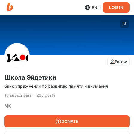
LOG IN
EN
Follow
Школа Эйдетики
банк упражнений по развитию памяти и внимания
18
subscribers
238
posts
DONATE