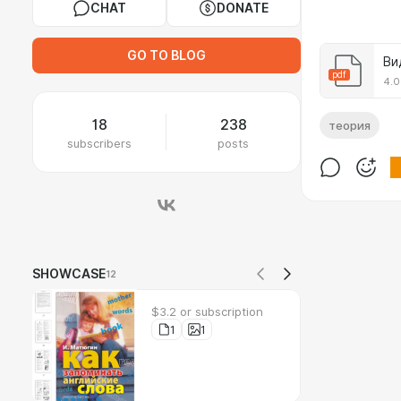
CHAT
DONATE
GO TO BLOG
pdf
4.0
18
238
теория
subscribers
posts
SHOWCASE
12
$3.2 or subscription
1
1