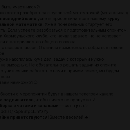
 быть участником?:
давно хотел разобраться с вузовской математикой (матан/линал/
последний шанс
успеть присоединиться к нашему
курсу
льной математики.
Уже в понедельник стартует его
сть. Если успеете разобраться с подготовительным спринтом.
ки Хармфульского клуба, кто начал заранее, но не успевает
ся с материалом до общего созвона.
ки старших классов. Отличная возможность собрать в голове
ое.
го уже накопилась куча дел, задач с которыми нужно
 на выходных. Не обязательно решать задачи из спринта,
о учиться или работать с нами в прямом эфире, мы будем
 всех!
отаем немножко?😉
обности о мероприятии будут в нашем телеграм канале.
о подпишитесь,
чтобы ничего не пропустить!
борка с чатами и каналами — вот тут:
👉
addlist/jk5p9SfpcfJhYzYy
айне приветствуются!
Вместе веселей 🦇!