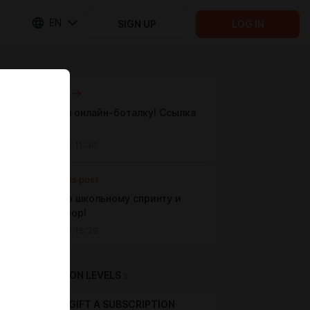
EN
SIGN UP
LOG IN
Next post
Стартуем онлайн-боталку! Ссылка
внутри!
Jul 12 2025 11:30
Previous post
Созвон по школьному спринту и
общий сбор!
Jul 10 2025 15:29
SUBSCRIPTION LEVELS
5
GIFT A SUBSCRIPTION