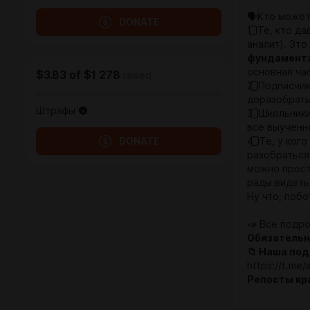
🗣Кто может
DONATE
1️⃣ Те, кто 
аналит). Это
фундамента
основная ча
$3.83
of
$1 278
raised
2️⃣ Подписчи
доразобрать
Штрафы 🌚
3️⃣ Школьни
все выученн
DONATE
4️⃣ Те, у ко
разобраться
можно прост
рады видеть
Ну что, поб
📣 Все подр
Обязательн
📁 Наша под
https://t.me/
Репосты кр