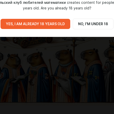
льский клуб любителей математики
creates content for people
years old. Are you already 18 years old?
YES, I AM ALREADY 18 YEARS OLD
NO, I'M UNDER 18