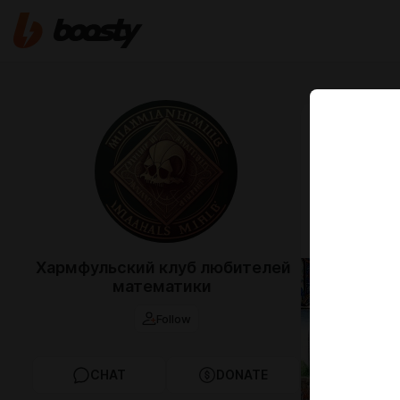
Jul 11 2025 16
🏁Мате
сна. Бе
матема
📆 Суббота 
Хармфульский клуб любителей
математики
Follow
CHAT
DONATE