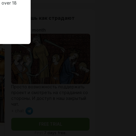
 over 18
Смотришь как страдают
другие!
$10.3 per month
Просто возможность поддержать
проект и смотреть на страдания со
стороны. И доступ в наш закрытый
чат.
+ chat
FREE TRIAL
First
7 days free.