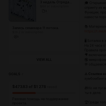
3 недель Отряда
🎓 Открывае
$64 or subscription
Первой Надежды!
спринту из
к
3
Функции, пр
навести поря
📚 Материал
Запись семинара 11 потока.
https://t.me
$19.2 or subscription
1
🖥 Боталка в
На 24 часа 
Правила про
🎥 включаеш
VIEW ALL
🔇 микрофон
💬 общаемся 
⚠️ Ссылка н
GOALS
2
зумбомбинга
$473.83
of
$1 278
raised
🎁Но не пуг
ты в деле.
Разовая помощь на поддержание
🏆Среди топ
проекта.