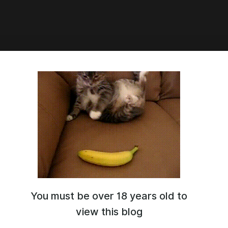
:00
матический Ле-ман! 24 часа. Без
з тормозов. Только ты и
тика.
(13 июля) 15:00 — до воскресенья (14 июля) 15:00.
You must be over 18 years old to
view this blog