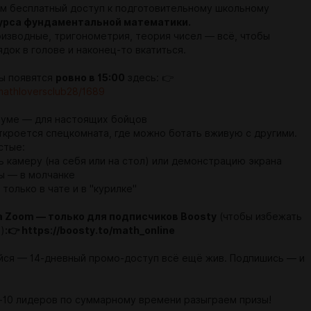
м бесплатный доступ к подготовительному школьному
урса фундаментальной математики.
оизводные, тригонометрия, теория чисел — всё, чтобы
док в голове и наконец-то вкатиться.
ы появятся
ровно в 15:00
здесь: 👉
/mathloversclub28/1689
 зуме — для настоящих бойцов
откроется спецкомната, где можно ботать вживую с другими.
стые:
ь камеру (на себя или на стол) или демонстрацию экрана
ы — в молчанке
только в чате и в "курилке"
а Zoom — только для подписчиков Boosty
(чтобы избежать
)
:👉
https://boosty.to/math_online
айся — 14-дневный промо-доступ всё ещё жив. Подпишись — и
-10 лидеров по суммарному времени разыграем призы!