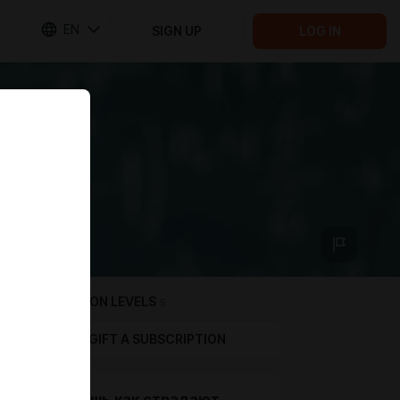
EN
SIGN UP
LOG IN
SUBSCRIPTION LEVELS
5
GIFT A SUBSCRIPTION
Смотришь как страдают