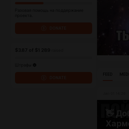
Разовая помощь на поддержание
проекта.
DONATE
$3.87
of
$1 289
raised
Штрафы 🌚
FEED
MED
DONATE
Jan 01 14:26
👋 До
Харм