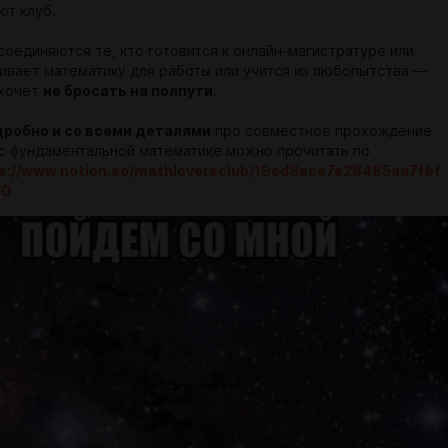
т клуб.
присоединяются те, кто готовится к онлайн-магистратуре или
ивает математику для работы или учится из любопытства —
 хочет
не бросать на полпути
.
дробно и со всеми деталями
про совместное прохождение
рс фундаментальной математике можно прочитать по
s://www.notion.so/mathloversclub/19ed8ece7e28485aa7fbf
d0