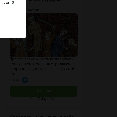
 over 18
другие!
$10.3 per month
Просто возможность поддержать
проект и смотреть на страдания со
стороны. И доступ в наш закрытый
чат.
+ chat
FREE TRIAL
First
7 days free.