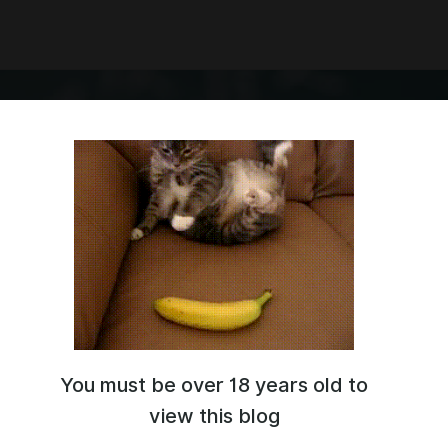
You must be over 18 years old to
ский клуб — взрослым про математику, вместе и до
view this blog
 "Отряд последней надежды" - возможность