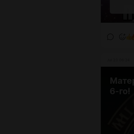
Jul 23 06:24
Матер
6-го!