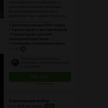
наше закрытое сообщество, к
дополнительным материалам и
фасилитируемым встречам с
разбором тем + записи созвонов.
_____________________________
+ Дополнительные 300+ задач
+ Сдача задач с автопроверкой
+ Сдача задач с ручной
проверкой куратором
+ Семинары с решением задач
+ chat
Попробовать бесплатно с
задачками, ручной проверкой
и задачами!
FREE TRIAL
First
14 days free.
Королевский выбор
$129
$78 per month
-
40
%