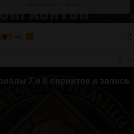
7 days free, then $10.3 per month
44
иалы 7 и 8 спринтов и запись