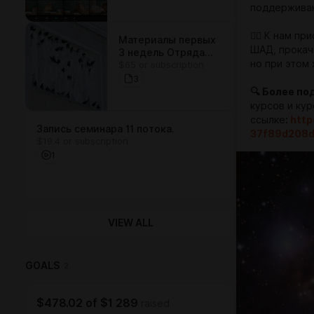
поддерживаю
🦸‍♂️ К нам 
Материалы первых
ШАД, прокач
3 недель Отряда
но при этом
$65 or subscription
Первой Надежды!
3
🔍 Более по
курсов и ку
ссылке
:
http
Запись семинара 11 потока.
37f89d208
$19.4 or subscription
1
VIEW ALL
GOALS
2
$478.02
of
$1 289
raised