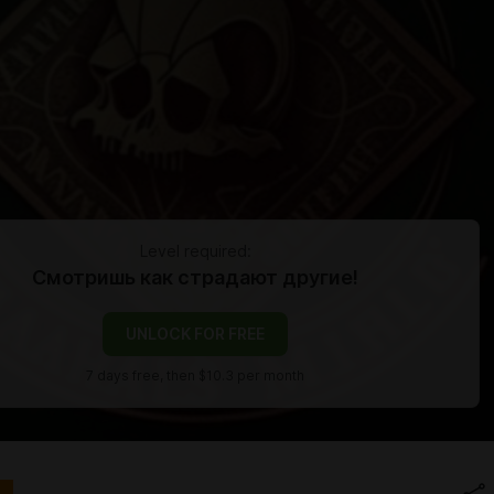
Level required:
Смотришь как страдают другие!
UNLOCK FOR FREE
7 days free, then $10.3 per month