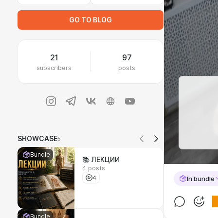
GO TO BLOG
21
97
subscribers
posts
SHOWCASE
5
Bundle
📚 ЛЕКЦИИ
4 posts
4
In bundle
Bundle