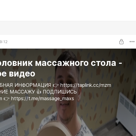
9:12
ловник массажного стола -
ое видео
НАЯ ИНФОРМАЦИЯ 👉 https://taplink.cc/mzm
НИЕ МАССАЖУ 👍 ПОДПИШИСЬ
m 👉 https://t.me/massage_maxs