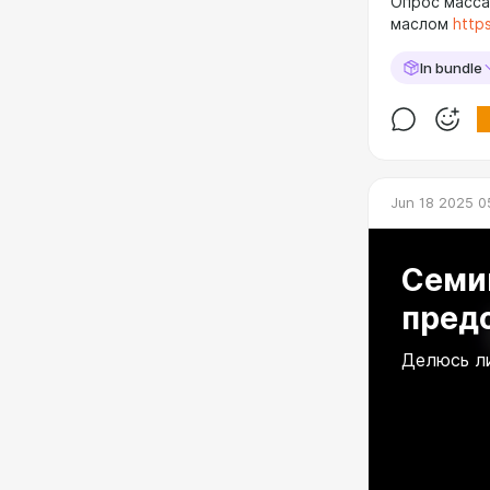
Опрос масс
маслом
http
In bundle
Jun 18 2025 0
Семи
предо
Делюсь л