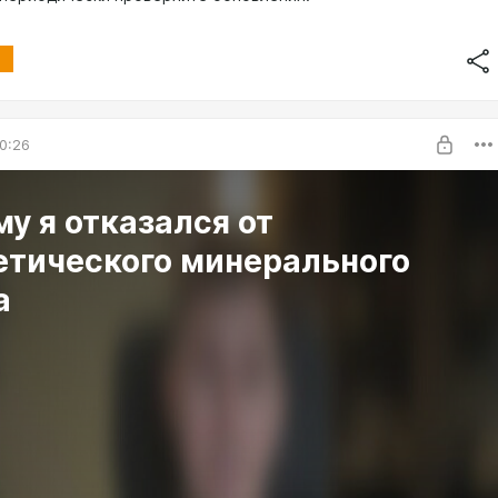
0:26
у я отказался от
етического минерального
а