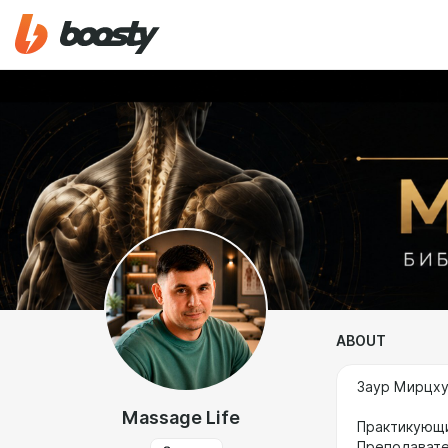
ABOUT
Заур Мирцху
Massage Life
Практикующи
Преподавате