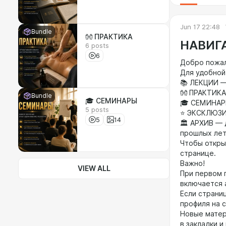
Jun 17 22:48
Bundle
👐 ПРАКТИКА
НАВИГ
6 posts
6
Добро пожал
Для удобной
📚 ЛЕКЦИИ —
👐 ПРАКТИКА
Bundle
🎓 СЕМИНАРЫ
🎓 СЕМИНАРЫ
5 posts
⭐ ЭКСКЛЮЗИВ
5
14
🏛 АРХИВ — 
прошлых лет
Чтобы откры
странице.
Важно!
VIEW ALL
При первом 
включается 
Если страни
профиля на с
Новые матер
в закладки 