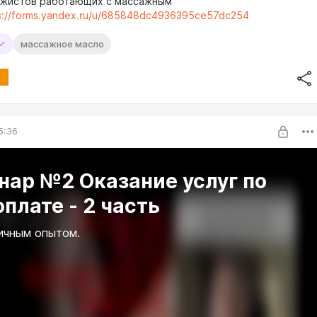
ажистов работающих с массажным
s://forms.yandex.ru/u/685848dc4936395ce57dc254
массажное масло
5:36
нар №2 Оказание услуг по
плате - 2 часть
ичным опытом.