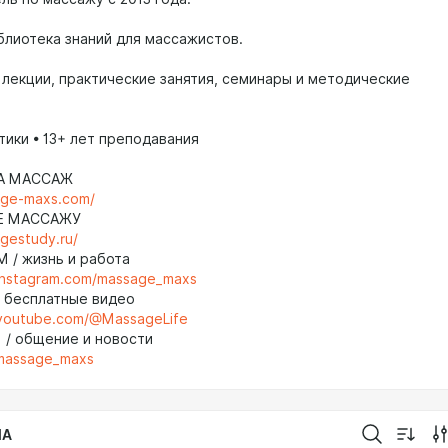
блиотека знаний для массажистов.
 лекции, практические занятия, семинары и методические
тики • 13+ лет преподавания
НА МАССАЖ
age-maxs.com/
Е МАССАЖУ
agestudy.ru/
M / жизнь и работа
instagram.com/massage_maxs
/ бесплатные видео
.youtube.com/@MassageLife
 / общение и новости
/massage_maxs
IA