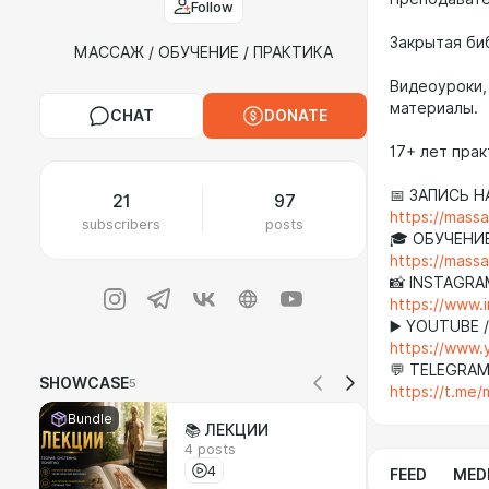
Follow
Закрытая би
МАССАЖ / ОБУЧЕНИЕ / ПРАКТИКА
Видеоуроки,
материалы.
CHAT
DONATE
17+ лет прак
📅 ЗАПИСЬ 
21
97
https://mass
subscribers
posts
🎓 ОБУЧЕНИ
https://mass
📸 INSTAGRA
https://www.
▶️ YOUTUBE 
https://www
💬 TELEGRAM
SHOWCASE
5
https://t.me
Bundle
📚 ЛЕКЦИИ
4 posts
4
FEED
MED