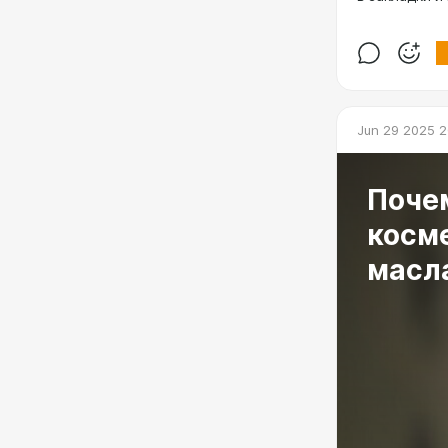
Jun 29 2025 2
Почем
косм
масл