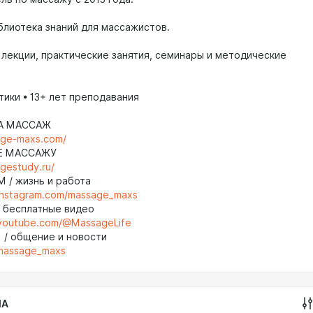
блиотека знаний для массажистов.
 лекции, практические занятия, семинары и методические
тики • 13+ лет преподавания
НА МАССАЖ
age-maxs.com/
Е МАССАЖУ
agestudy.ru/
M / жизнь и работа
instagram.com/massage_maxs
/ бесплатные видео
.youtube.com/@MassageLife
 / общение и новости
/massage_maxs
IA