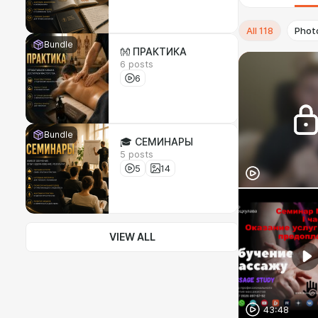
All
118
Phot
Bundle
👐 ПРАКТИКА
6 posts
6
Bundle
🎓 СЕМИНАРЫ
5 posts
5
14
VIEW ALL
43:48