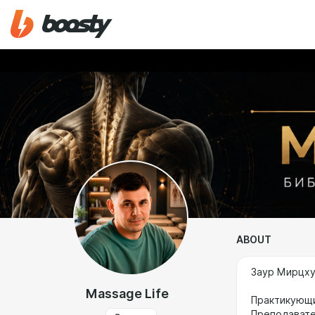
ABOUT
Заур Мирцху
Massage Life
Практикующи
Преподавате