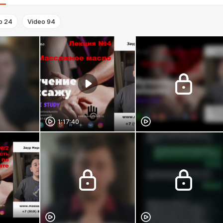
o
24
Video
94
1:17:40