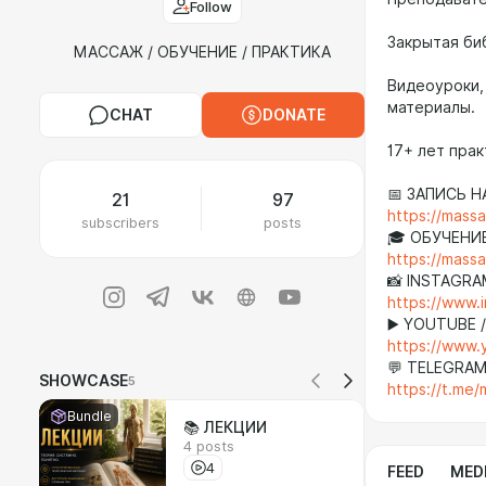
Follow
Закрытая би
МАССАЖ / ОБУЧЕНИЕ / ПРАКТИКА
Видеоуроки,
материалы.
CHAT
DONATE
17+ лет прак
📅 ЗАПИСЬ 
21
97
https://mass
subscribers
posts
🎓 ОБУЧЕНИ
https://mass
📸 INSTAGRA
https://www.
▶️ YOUTUBE 
https://www
💬 TELEGRAM
SHOWCASE
5
https://t.me
Bundle
📚 ЛЕКЦИИ
4 posts
4
FEED
MED