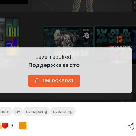
Level required:
Поддержка за сто
UNLOCK POST
ender
uv
uvmapping
uvpacking
9