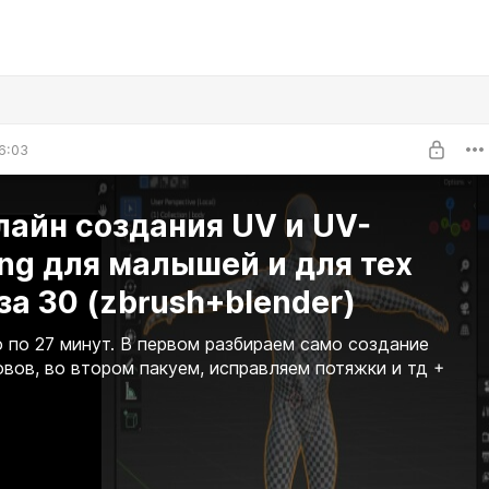
6:03
айн создания UV и UV-
ng для малышей и для тех
за 30 (zbrush+blender)
 по 27 минут. В первом разбираем само создание
вов, во втором пакуем, исправляем потяжки и тд +