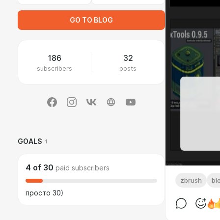
GO TO BLOG
186
32
subscribers
posts
GOALS
1
4
of
30
paid subscribers
zbrush
bl
просто 30)