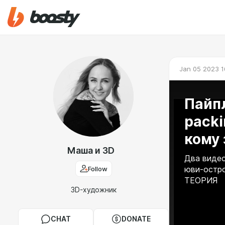
Jan 05 2023 1
Пайпл
packi
кому 
Маша и 3D
Два видео
Follow
юви-остро
ТЕОРИЯ
3D-художник
CHAT
DONATE