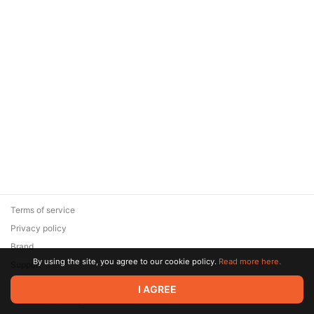
Terms of service
Privacy policy
Brand
By using the site, you agree to our cookie policy.
Read more here.
Support
© 2026 Zaya Solutions Limited. All rights reserved. All trademarks
I AGREE
are the property of their respective owners.