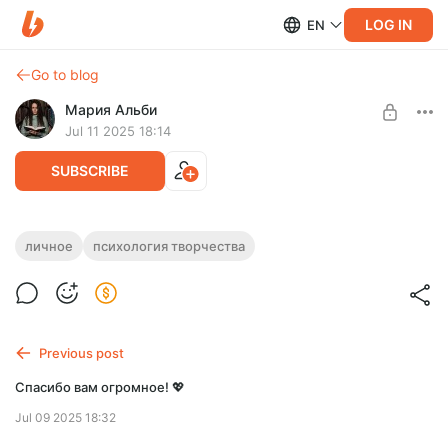
LOG IN
EN
Go to blog
Мария Альби
Jul 11 2025 18:14
SUBSCRIBE
Заметки о блогинге, творчестве, работе
личное
психология творчества
из клуба «Закулисье»
Level required:
🔮 Секретные материалы
Тщательно отобранные заметки, мои дневниковые записи
из клуба для творцов "Закулисье", где делюсь своими
SUBSCRIBE
поисками, размышлениями и находками
Previous post
Спасибо вам огромное! 💖
Jul 09 2025 18:32