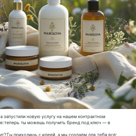
va запустили новую услугу на нашем контрактном
е:теперь ты можешь получить бренд под ключ — в
ит?Ты приходишь с идеей, а мы создаём для тебя всё: