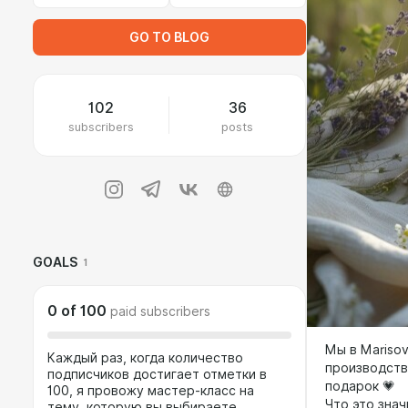
GO TO BLOG
102
36
subscribers
posts
GOALS
1
0
of
100
paid subscribers
Мы в Mariso
Каждый раз, когда количество
производств
подписчиков достигает отметки в
подарок 💗
100, я провожу мастер-класс на
Что это знач
тему, которую вы выбираете