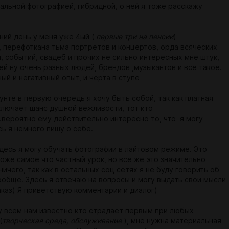
альной фотографией, гибридной, о ней я тоже расскажу
ний день у меня уже 4ый (
первые три на пенсии
)
, перефоткана тьма портретов и концертов, орда всяческих
, событий, свадеб и прочих не сильно интересных мне штук,
ей ну очень разных людей, брендов ,музыкантов и все такое.
й и негативный опыт, и черта в ступе
унте в первую очередь я хочу быть собой, так как платная
ключает шанс душной вежливости, тот кто
..вероятно ему действительно интересно то, что я могу
сь я немного пишу о себе.
здесь я могу обучать фотографии в лайтовом режиме. Это
тоже самое что частный урок, но все же это значительно
ичего, так как в остальных соц сетях я не буду говорить об
ообще. Здесь я отвечаю на вопросы и могу выдать свои мысли
аказ) Я приветствую комментарии и диалог)
ну всем нам известно кто страдает первым при любых
(
творческая среда, обслуживание
), мне нужна материальная