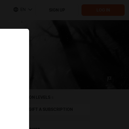
EN
SIGN UP
LOG IN
SUBSCRIPTION LEVELS
5
GIFT A SUBSCRIPTION
Созерцание