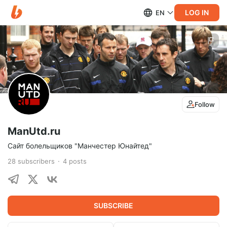
LOG IN
EN
Follow
ManUtd.ru
Сайт болельщиков "Манчестер Юнайтед"
28
subscribers
4
posts
SUBSCRIBE