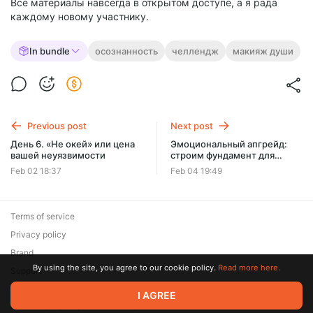
Все материалы навсегда в открытом доступе, а я рада
каждому новому участнику.
In bundle
осознанность
челлендж
макияж души
Previous post
Next post
День 6. «Не окей» или цена
Эмоциональный апгрейд:
вашей неуязвимости
строим фундамент для
осознанного сияния
Feb 02 18:37
Feb 04 19:49
Terms of service
Privacy policy
Brand
By using the site, you agree to our cookie policy.
Read more here.
Support
I AGREE
© 2026 Zaya Solutions Limited. All rights reserved. All trademarks
are the property of their respective owners.