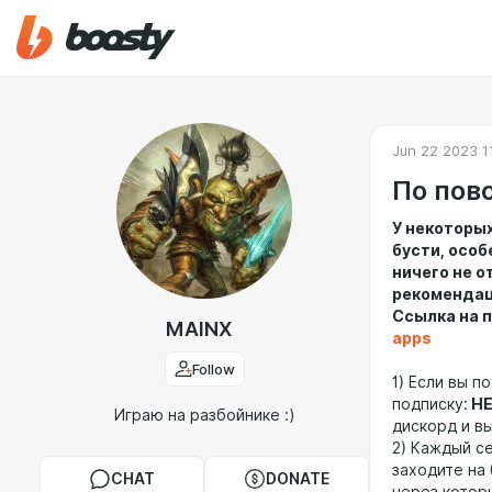
Jun 22 2023 1
По пово
У некоторы
бусти, осо
ничего не о
рекомендац
Ссылка на п
MAINX
apps
Follow
1) Если вы п
подписку:
НЕ
Играю на разбойнике :)
дискорд и в
2) Каждый се
заходите на
CHAT
DONATE