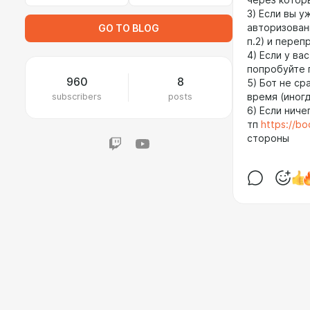
через которы
3) Если вы у
авторизованн
GO TO BLOG
п.2) и переп
4) Если у ва
попробуйте 
960
8
5) Бот не с
subscribers
posts
время (иногд
6) Если ниче
тп
https://b
стороны