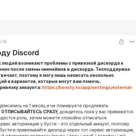
1:19
ду Discord
х людей возникают проблемы с привязкой дискорда к
бенно после смены никнеймов в дискорде. Техподдержка
твечает, поэтому я могу лишь написать несколько
ий и вариантов, которые могут вам помочь.
ривязку аккаунта:
https://boosty.to/app/settings/external-
одписались на 1 месяц и не планируете продлевать
 ОТПИСЫВАЙТЕСЬ СРАЗУ,
дождитесь пока у вас привяжется
ыдастся роль, затем можете спокойно отписаться
рвис авторизации у бусти - это отдельный аккаунт, поэтому
 бусти и привязывайте дискорд через тот сервис авторизации,