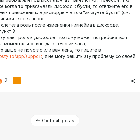
й оформляли подписку (почта / твич / ютуб / телефон / пк)
же когда то привязывали дискорд к бусти, то отвяжите его в
ых приложениях в дискорде + в том "аккаунте бусти" (см.
ривяжите все заново
с слетела роль после изменения никнейма в дискорде,
пункт 3
разу даёт роль в дискорде, поэтому может потребоваться
а моментально, иногда в течении часа)
го выше не помогло или вам лень, то пишите в
oosty.to/app/support
, я не могу решить эту проблему со своей
2
Go to all posts