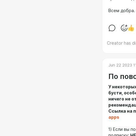
Всем добра.
Creator has d
Jun 22 2023 1
По пово
У некоторы
бусти, осо
ничего не о
рекомендац
Ссылка на п
apps
1) Если вы п
подписку:
НЕ