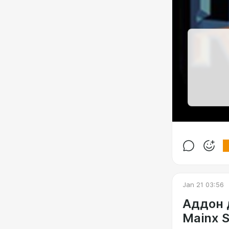
Jan 21 03:56
Аддон 
Mainx S