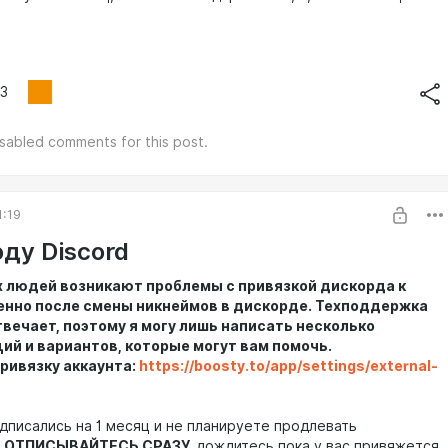
3
isabled comments for this post.
1:19
ду Discord
х людей возникают проблемы с привязкой дискорда к
бенно после смены никнеймов в дискорде. Техподдержка
твечает, поэтому я могу лишь написать несколько
ий и вариантов, которые могут вам помочь.
ривязку аккаунта:
https://boosty.to/app/settings/external-
одписались на 1 месяц и не планируете продлевать
 ОТПИСЫВАЙТЕСЬ СРАЗУ,
дождитесь пока у вас привяжется