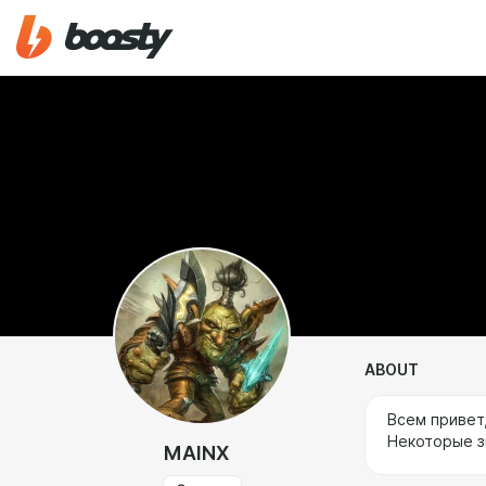
ABOUT
Всем привет,
Некоторые з
MAINX