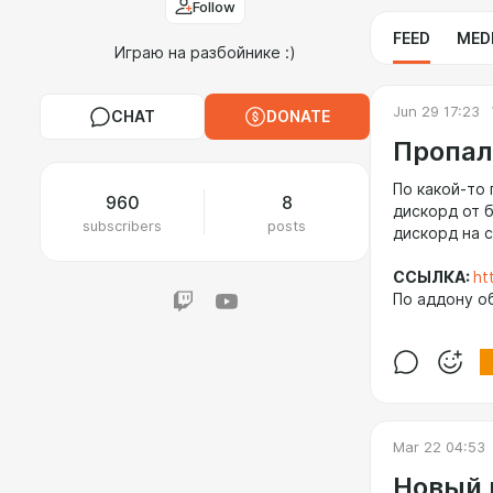
Follow
FEED
MED
Играю на разбойнике :)
Jun 29 17:23
CHAT
DONATE
Пропал
По какой-то 
960
8
дискорд от 
subscribers
posts
дискорд на 
ССЫЛКА:
ht
По аддону о
Mar 22 04:53
Новый 