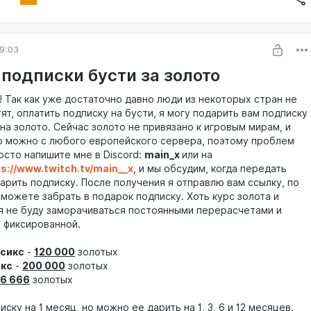
9:03
 подписки бусти за золото
! Так как уже достаточно давно люди из некоторых стран не
тят, оплатить подписку на бусти, я могу подарить вам подписку
на золото. Сейчас золото не привязано к игровым мирам, и
о можно с любого европейского сервера, поэтому проблем
осто напишите мне в Discord:
main_x
или на
s://www.twitch.tv/main__x
, и мы обсудим, когда передать
арить подписку. После получения я отправлю вам ссылку, по
сможете забрать в подарок подписку. Хоть курс золота и
я не буду заморачиваться постоянными перерасчетами и
у фиксированной.
сикс
-
120 000
золотых
кс
-
200 000
золотых
6 666
золотых
иску на 1 месяц, но можно ее дарить на 1, 3, 6 и 12 месяцев.