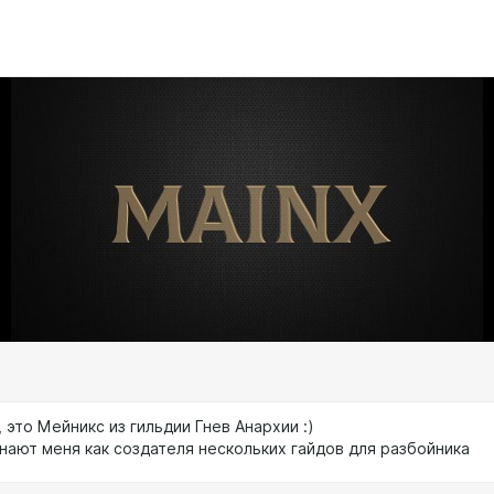
 это Мейникс из гильдии Гнев Анархии :)
нают меня как создателя нескольких гайдов для разбойника