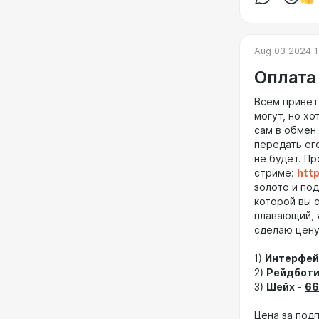
Aug 03 2024 1
Оплата
Всем привет
могут, но хо
сам в обмен 
передать ег
не будет. Пр
стриме:
http
золото и под
которой вы 
плавающий, 
сделаю цен
1)
Интерфей
2)
Рейдботи
3)
Шейх
-
66
Цена за подп