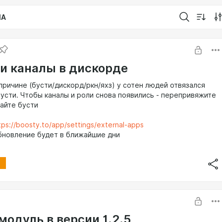
IA
и каналы в дискорде
причине (бусти/дискорд/ркн/яхз) у сотен людей отвязался
бусти. Чтобы каналы и роли снова появились - перепривяжите
сайте бусти
tps://boosty.to/app/settings/external-apps
бновление будет в ближайшие дни
модуль в версии 1.2.5