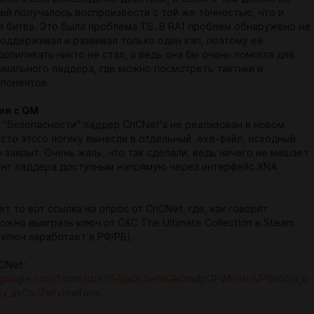
ей получалось воспроизвести с той же точностью, что и
я битва. Это была проблема TS. В RA1 проблем обнаружено не
оддерживал и развивал только один iran, поэтому её
допиливать никто не стал, а ведь она бы очень помогла для
рмального ладдера, где можно посмотреть тактики и
понентов.
ия с QM
н "безопасности" ладдер CnCNet'a не реализован в новом
сто этого логику вынесли в отдельный .exe-файл, исходный
 закрыт. Очень жаль, что так сделали, ведь ничего не мешает
ент ладдера доступным напрямую через интерфейс XNA
ет то вот ссылка на опрос от CnCNet, где, как говорят
ожно выиграть ключ от C&C The Ultimate Collection в Steam
о ключ заработает в РФ/РБ).
CNet:
s.google.com/forms/d/e/1FAIpQLSerHGkI3mdpGFWH9tLiVP6n6G6_o
My_avCvJ2w/viewform