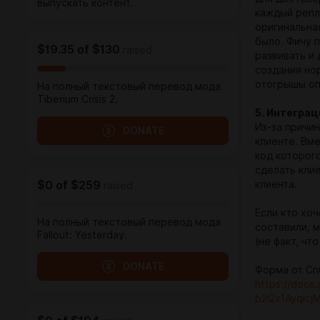
выпускать контент.
каждый репл
оригинальна
было. Фичу п
$19.35
of
$130
raised
развивать и 
создания но
отогрышы оп
На полный текстовый перевод мода
Tiberium Crisis 2.
5. Интеграц
Из-за причи
DONATE
клиенте. Вме
код которого
сделать кли
клиента.
$0
of
$259
raised
Если кто хоч
На полный текстовый перевод мода
составили, м
Fallout: Yesterday.
(не факт, чт
DONATE
Форма от Cn
https://doc
b2Qx1Ayqlcj