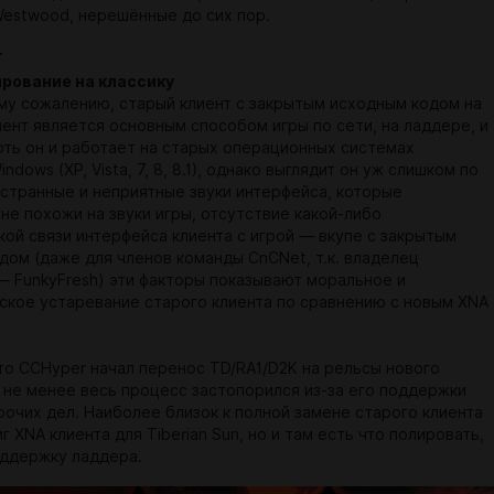
Westwood, нерешённые до сих пор.
Т
ирование на классику
му сожалению, старый клиент с закрытым исходным кодом на
ент является основным способом игры по сети, на ладдере, и
оть он и работает на старых операционных системах
ndows (XP, Vista, 7, 8, 8.1), однако выглядит он уж слишком по
 странные и неприятные звуки интерфейса, которые
не похожи на звуки игры, отсутствие какой-либо
кой связи интерфейса клиента с игрой — вкупе с закрытым
дом (даже для членов команды CnCNet, т.к. владелец
— FunkyFresh) эти факторы показывают моральное и
ское устаревание старого клиента по сравнению с новым XNA
что CCHyper начал перенос TD/RA1/D2K на рельсы нового
м не менее весь процесс застопорился из-за его поддержки
рочих дел. Наиболее близок к полной замене старого клиента
г XNA клиента для Tiberian Sun, но и там есть что полировать,
ддержку ладдера.