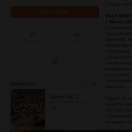
старых игр 
GO TO BLOG
XNA КЛИЕН
1. Масштаб
К превелико
текущий мом
27
83
кампанию. Х
subscribers
posts
семейства Wi
халтурному:
совершенно 
стилистичес
исходным ко
исходников 
технологиче
SHOWCASE
4
клиентом.
Шрифт C&C 3
Радует то, 
$6.5 or subscription
клиента, те
1
C&C TUC и п
только конфи
например по