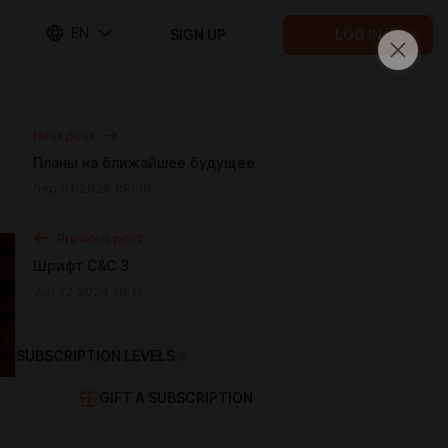
EN
SIGN UP
LOG IN
Next post
Планы на ближайшее будущее
Sep 01 2024 09:36
Previous post
Шрифт C&C 3
Jun 12 2024 19:11
SUBSCRIPTION LEVELS
3
GIFT A SUBSCRIPTION