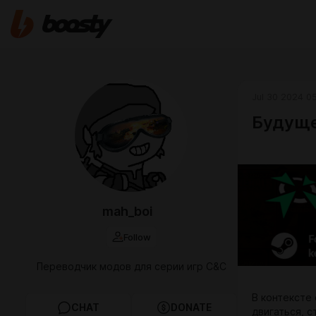
Jul 30 2024 0
Будуще
mah_boi
Follow
Переводчик модов для серии игр C&C
В контексте 
CHAT
DONATE
двигаться, 