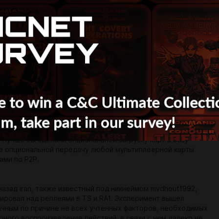
 секунды при получении/отправке сообщений
 ограничения выстроенные в коде клиента не позволяют
править сообщение не раньше, чем через 3 секунды. Такой
щениях люди давно начали абъюзить, отправляя десятки
начащих сообщений, которые загружаются очень медленно,
больше, чем идёт игра. А реализация автокика из лобби за
ам — это костыль к велосипеду .
ртами
что CnCNet хочет быть своего рода хабом, где можно
карты в базе данных без необходимости присоединяться к
, чтобы скачать карты, но ведь любой обмен карт происходи
данных, и многие моды этой базой не поддерживаются. Это
 50% бесполезная фича, т.к. в клиентах модов она попросту
 Лучше бы сделали опциональной загрузку карт в базу
не опциональной передачу любой мультиплеерной карты
ами по P2P.
назад iran, также известный под никнеймом mvdhout1992,
ировал над реплеями в TS и RA1. Эксперимент вышел
ачным по причине не всех учтённых факторов, необходимых
рного воспроизведения действий, в связи с чем далеко не