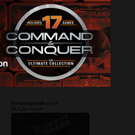
Сумма для настоящего ценителя
всего контента по C&C. А также
доступ к всему подготавливаемому
контенту и бета-версиям
русификаторов и cnc-связанных
программ.
SUBSCRIBE
На шведский стол
$6.5 per month