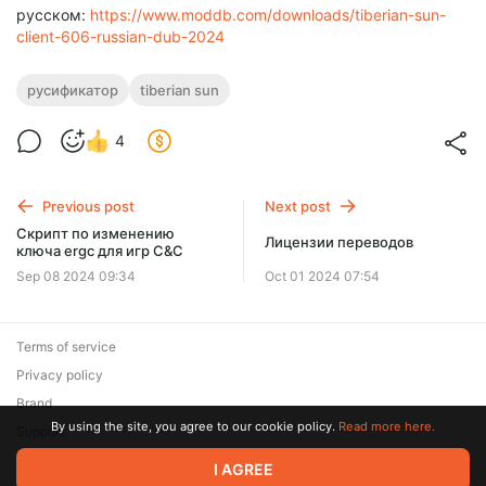
русском:
https://www.moddb.com/downloads/tiberian-sun-
client-606-russian-dub-2024
русификатор
tiberian sun
4
Previous post
Next post
Скрипт по изменению
Лицензии переводов
ключа ergc для игр C&C
Sep 08 2024 09:34
Oct 01 2024 07:54
Terms of service
Privacy policy
Brand
By using the site, you agree to our cookie policy.
Read more here.
Support
© 2026 Zaya Solutions Limited. All rights reserved. All trademarks
I AGREE
are the property of their respective owners.