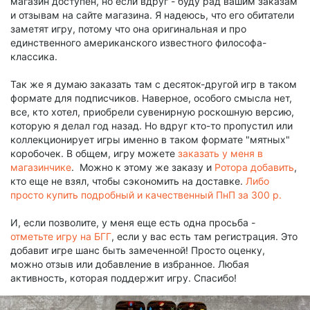
магазин доступен, но если вдруг - буду рад вашим заказам
и отзывам на сайте магазина. Я надеюсь, что его обитатели
заметят игру, потому что она оригинальная и про
единственного американского известного философа-
классика.
Так же я думаю заказать там с десяток-другой игр в таком
формате для подписчиков. Наверное, особого смысла нет,
все, кто хотел, приобрели сувенирную роскошную версию,
которую я делал год назад. Но вдруг кто-то пропустил или
коллекционирует игры именно в таком формате "мятных"
коробочек. В общем, игру можете
заказать у меня в
магазинчике
. Можно к этому же заказу и
Ротора добавить
,
кто еще не взял, чтобы сэкономить на доставке.
Либо
просто купить подробный и качественный ПнП за 300 р.
И, если позволите, у меня еще есть одна просьба -
отметьте игру на БГГ
, если у вас есть там регистрация. Это
добавит игре шанс быть замеченной! Просто оценку,
можно отзыв или добавление в избранное. Любая
активность, которая поддержит игру. Спасибо!