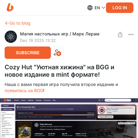
LOG IN
EN
Go to blog
Магия настольных игр / Марк Лерам
Dec 19 2025 13:32
SUBSCRIBE
Cozy Hut "Уютная хижина" на BGG и
новое издание в mint формате!
Наша с вами первая игра получила второе издание и
появилась на BGG
!