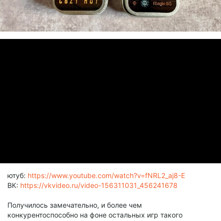
ютуб:
https://www.youtube.com/watch?v=fNRL2_aj8-E
ВК:
https://vkvideo.ru/video-156311031_456241678
Получилось замечательно, и более чем
конкурентоспособно на фоне остальных игр такого