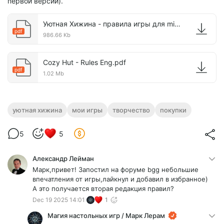
первой версии).
Уютная Хижина - правила игры для mint версии.pdf
pdf
986.66 Kb
Cozy Hut - Rules Eng.pdf
pdf
1.02 Mb
уютная хижина
мои игры
творчество
покупки
5
5
Александр Лейман
Марк,привет! Запостил на форуме bgg небольшие
впечатления от игры,лайкнул и добавил в избранное)
А это получается вторая редакция правил?
Dec 19 2025 14:01
1
Магия настольных игр / Марк Лерам