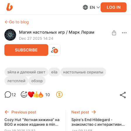
LOG IN
EN
Go to blog
Магия настольных игр / Марк Лерам
Dec 27 2025 14:24
SUBSCRIBE
Эйла и далекий свет - читаем и играем
эйла и далекий свет
eila
настольные сериалы
интерактивную книгу
летсплей
обзор
Level required:
Зритель
Прохождение интерактивной игры-книги Эйла и далекий
свет.
12
10
UNLOCK POST
Previous post
Next post
Cozy Hut "Уютная хижина" на
Spire's End Hildegard -
BGG и новое издание в mint
знакомство с интерактивной
формате!
игрой-приключением
Dec 19 2025 13:32
Jan 09 11:58