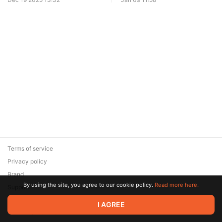
Terms of service
Privacy policy
Brand
By using the site, you agree to our cookie policy.
Read more here.
Support
© 2026 Zaya Solutions Limited. All rights reserved. All trademarks
I AGREE
are the property of their respective owners.