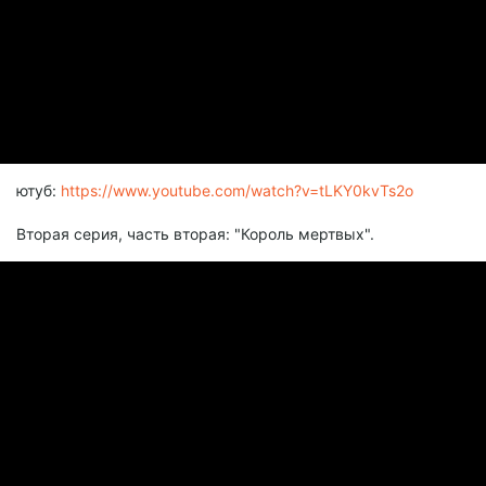
ютуб:
https://www.youtube.com/watch?v=tLKY0kvTs2o
Вторая серия, часть вторая: "Король мертвых".