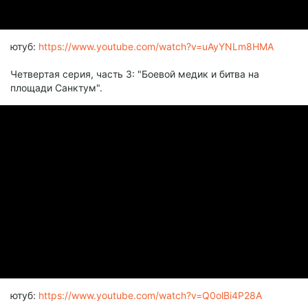
ютуб:
https://www.youtube.com/watch?v=uAyYNLm8HMA
Четвертая серия, часть 3: "Боевой медик и битва на
площади Санктум".
ютуб:
https://www.youtube.com/watch?v=Q0olBi4P28A