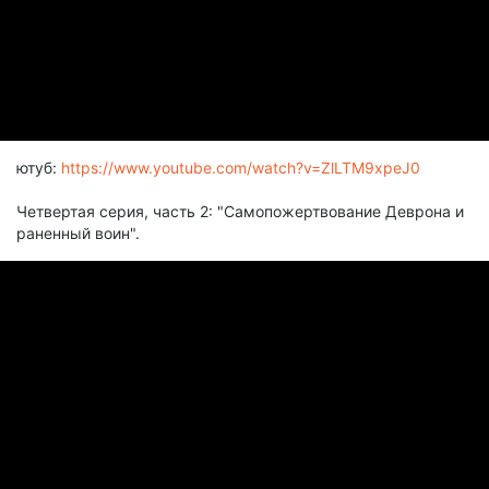
ютуб:
https://www.youtube.com/watch?v=ZlLTM9xpeJ0
Четвертая серия, часть 2: "Cамопожертвование Деврона и
раненный воин".