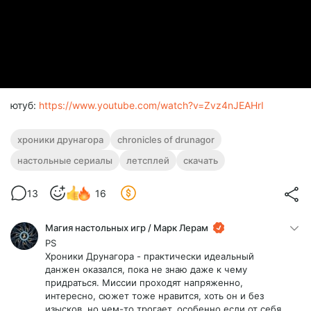
ютуб:
https://www.youtube.com/watch?v=Zvz4nJEAHrI
хроники друнагора
chronicles of drunagor
настольные сериалы
летсплей
скачать
13
16
Магия настольных игр / Марк Лерам
PS
Хроники Друнагора - практически идеальный
данжен оказался, пока не знаю даже к чему
придраться. Миссии проходят напряженно,
интересно, сюжет тоже нравится, хоть он и без
изысков, но чем-то трогает, особенно если от себя