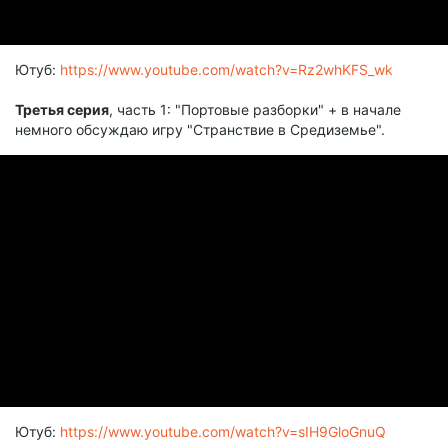
Ютуб:
https://www.youtube.com/watch?v=Rz2whKFS_wk
Третья серия
, часть 1: "Портовые разборки" + в начале
немного обсуждаю игру "Странствие в Средиземье".
Ютуб:
https://www.youtube.com/watch?v=sIH9GloGnuQ