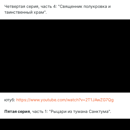
Четвертая серия, часть 4: "Священник полукровка и
таинственный храм".
ютуб:
https://www.youtube.com/watch?v=2T1JAwZG7Qg
Пятая серия
, часть 1: "Рыцари из тумана Санктума".