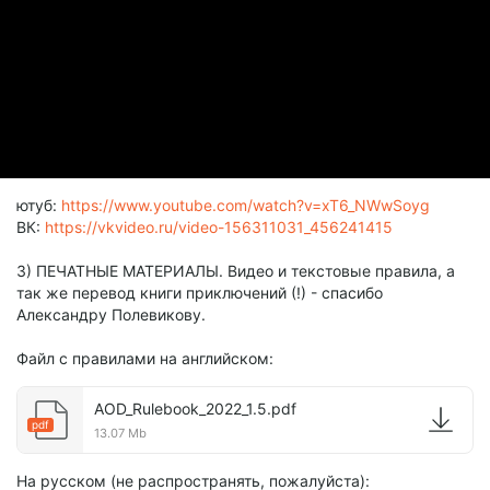
ютуб:
https://www.youtube.com/watch?v=xT6_NWwSoyg
ВК:
https://vkvideo.ru/video-156311031_456241415
3) ПЕЧАТНЫЕ МАТЕРИАЛЫ. Видео и текстовые правила, а
так же перевод книги приключений (!) - спасибо
Александру Полевикову.
Файл с правилами на английском:
AOD_Rulebook_2022_1.5.pdf
pdf
13.07 Mb
На русском (не распространять, пожалуйста):