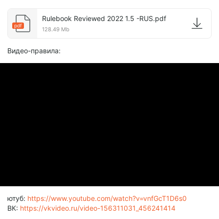
Rulebook Reviewed 2022 1.5 -RUS.pdf
pdf
128.49 Mb
Видео-правила:
ютуб:
https://www.youtube.com/watch?v=vnfGcT1D6s0
ВК:
https://vkvideo.ru/video-156311031_456241414