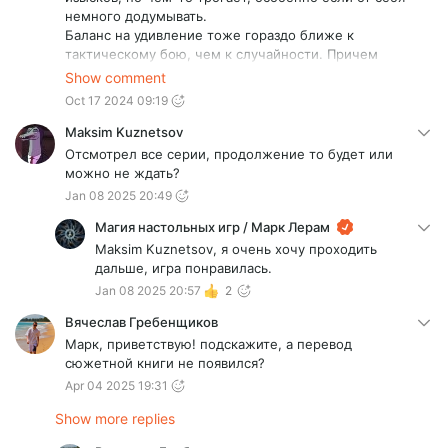
немного додумывать.
Баланс на удивление тоже гораздо ближе к
тактическому бою, чем к случайности. Причем
существенно. Даже можно сказать, бои почти
Show comment
безрандомные (только броски на оружие и
Oct 17 2024 09:19
случайность предметов в сундуках).
Однозначно пока один из лучших данжен краулеров
Maksim Kuznetsov
из всех, что пробовал _по сумме всех достоинств и
Отсмотрел все серии, продолжение то будет или
недостатков_. Если бы знал заранее, что он такой
можно не ждать?
приятный, то наверное бы и "Данжен инфинити" не
Jan 08 2025 20:49
брал, когда искал для себя "идеальный ДК".
Опасаюсь теперь , что они будут сильно похожи...
Магия настольных игр / Марк Лерам
Maksim Kuznetsov, я очень хочу проходить
дальше, игра понравилась.
Jan 08 2025 20:57
2
Вячеслав Гребенщиков
Марк, приветствую! подскажите, а перевод
сюжетной книги не появился?
Apr 04 2025 19:31
Show more replies