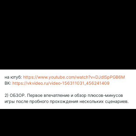
на ютуб:
https://www.youtube.com/watch?v=DJdlSpPGB6M
ВК:
https://vkvideo.ru/video-156311031_456241409
2) ОБЗОР. Первое впечатление и обзор плюсов-минусов
игры после пробного прохождения нескольких сценариев.