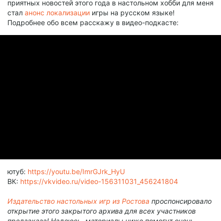
приятных новостей этого года в настольном хобби для меня
стал
анонс локализации
игры на русском языке!
Подробнее обо всем расскажу в видео-подкасте:
ютуб:
https://youtu.be/ImrGJrk_HyU
ВК:
https://vkvideo.ru/video-156311031_456241804
Издательство настольных игр из Ростова
проспонсировало
открытие этого закрытого архива для всех участников
предзаказа! Надеюсь, материалы ниже помогут очень