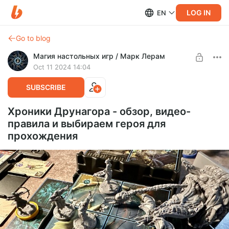
LOG IN
EN
Go to blog
Магия настольных игр / Марк Лерам
Oct 11 2024 14:04
SUBSCRIBE
Хроники Друнагора - обзор, видео-
правила и выбираем героя для
прохождения