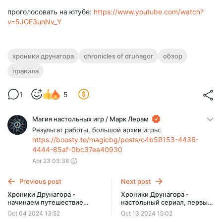
проголосовать на ютубе:
https://www.youtube.com/watch?
v=5JGE3unNv_Y
хроники друнагора
chronicles of drunagor
обзор
правила
1
5
Магия настольных игр / Марк Лерам
Результат работы, большой архив игры:
https://boosty.to/magicbg/posts/c4b59153-4436-
4444-85af-0bc37ea40930
Apr 23 03:38
Previous post
Next post
Хроники Друнагора -
Хроники Друнагора -
начинаем путешествие
настольный сериал, первые
распаковкой и историей
5 сценариев
Oct 04 2024 13:52
Oct 13 2024 15:02
игры