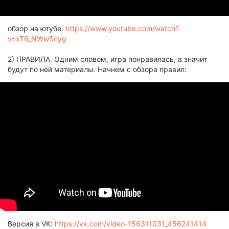
обзор на ютубе:
https://www.youtube.com/watch?
v=xT6_NWwSoyg
2) ПРАВИЛА. Одним словом, игра понравилась, а значит
будут по ней материалы. Начнем с обзора правил:
Версия в VK:
https://vk.com/video-156311031_456241414