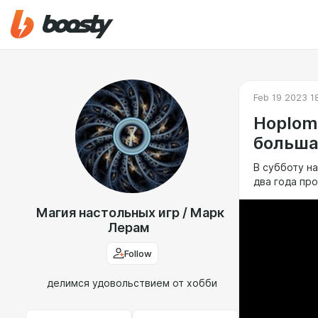
Feb 19 2023 1
Hoplom
больша
В субботу н
два года про
Магия настольных игр / Марк
Лерам
Follow
делимся удовольствием от хобби