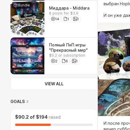
выбран Hoplo
Bundle
Миддара - Middara
8 posts for $3.9
И он уже да
14
1
1
Полный ПнП игры
"Прекрасный мир"
$5.2 or subscription
2
6
1
VIEW ALL
GOALS
3
$90.2
of
$194
raised
И после про
вечер суббо