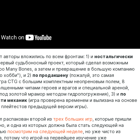
т авторы вложились по всем фронтам: 1) и
ностальгически
 первый судьбоносный проект, который сделал возможным
oo Many Bones, а затем и превращение в большую компанию
о хобби"), и 2)
по продакшену
(пожалуй, это самая
гра CTG с большим комплектным неопреновым полем, 8
олщенными чипами героев и врагов и специальной ареной,
под золотой мрамор методом гидропогружения), 3) и
по
ти механик
(игра проверена временем и вылизана на основе
 плейтестов предыдущей версии игры).
л распакован второй из
трех больших игр
, которые пришли
о, и одна из которых должна была стать следующей на
тью
посмотрим на следующей неделе
, но уже чисто из
, потому что игрой на первейшее изучение уже