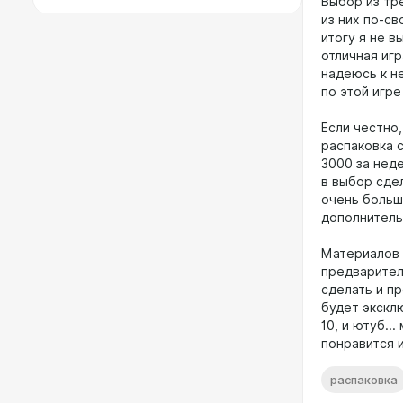
Выбор из тр
из них по-св
итогу я не 
отличная игр
надеюсь к н
по этой игре
Если честно,
распаковка 
3000 за неде
в выбор сде
очень больш
дополнитель
Материалов п
предварител
сделать и п
будет экскл
10, и ютуб..
понравится 
распаковка