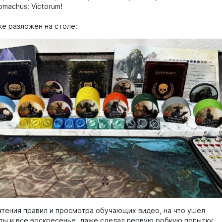
machus: Victorum!
же разложен на столе:
чтения правил и просмотра обучающих видео, на что ушел
ты и все воскресенье, даже сделал первую робкую попытку