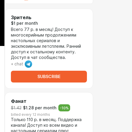
Зритель
$1 per month
Всего 77 р. в месяц! Доступ к
многосерийным продолжениям
настольных сериалов и
эксклюзивным летсплеям. Ранний
доступ к остальному контенту.
Доступ в чат сообщества.
+ chat
SUBSCRIBE
Фанат
$1.42
$1.28 per month
-
10
%
billed every 12 months
Только 110 р. в месяц. Поддержка
канала! Доступ ко всем видео и
настольным сериалам плюс