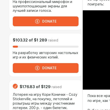
На профессиональный микрофон и
поиграть:
шумопоглощающие экраны для
лучшей записи голоса.
DONATE
$103.32
of
$1 289
raised
На разработку авторских настольных
игр и их физических копий.
DONATE
$176.83
of
$129
raised
Лотерея на игру Кори Конички - Cozy
Пока все нр
Stickerville, на покупку, летсплей и
по игре, ка
розыгрыш игры между участниками
лотереи. 200 р. - один билетик.