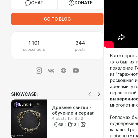
CHAT
DONATE
GO TO BLOG
1 101
344
subscribers
posts
В этот проек
(это был их
появление T
из "гаражног
роскошная и
аренами, ут
окрашенной 
SHOWCASE
8
вывереннос
Bundle
многолетних
Древние свитки -
обучение и сериал
Гопломах бы
4 posts for $5.2
одновременн
35
13
1
канале. Тре
любопытства