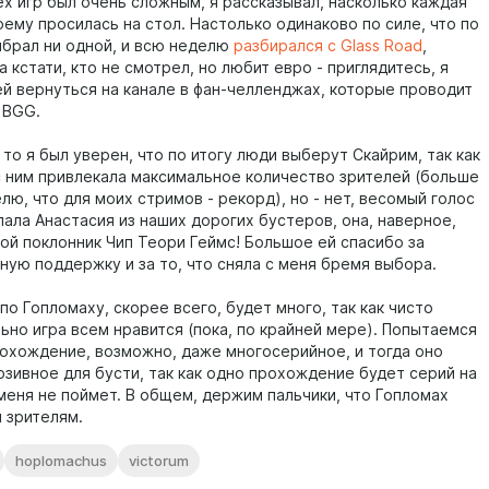
ех игр был очень сложным, я рассказывал, насколько каждая
оему просилась на стол. Настолько одинаково по силе, что по
выбрал ни одной, и всю неделю
разбирался с Glass Road
,
а кстати, кто не смотрел, но любит евро - приглядитесь, я
ей вернуться на канале в фан-челленджах, которые проводит
 BGG.
 то я был уверен, что по итогу люди выберут Скайрим, так как
с ним привлекала максимальное количество зрителей (больше
лю, что для моих стримов - рекорд), но - нет, весомый голос
лала Анастасия из наших дорогих бустеров, она, наверное,
ой поклонник Чип Теори Геймс! Большое ей спасибо за
ную поддержку и за то, что сняла с меня бремя выбора.
о Гопломаху, скорее всего, будет много, так как чисто
ьно игра всем нравится (пока, по крайней мере). Попытаемся
рохождение, возможно, даже многосерийное, и тогда оно
юзивное для бусти, так как одно прохождение будет серий на
. меня не поймет. В общем, держим пальчики, что Гопломах
и зрителям.
hoplomachus
victorum