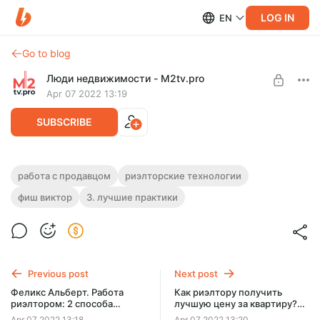
LOG IN
EN
Go to blog
Люди недвижимости - M2tv.pro
Apr 07 2022 13:19
SUBSCRIBE
Работа риэлтором: как создавать
работа с продавцом
риэлторские технологии
клиентов. ЦА агента, Продажа
фиш виктор
3. лучшие практики
Level required:
риэлторской услуги. Мастер класс
Лучшие практики
Виктора Фиша
Работа риэлтором: как создавать клиентов. ЦА агента,
UNLOCK POST
Продажа риэлторской услуги. Мастер класс Виктора Фиша
Previous post
Next post
Феликс Альберт. Работа
Как риэлтору получить
риэлтором: 2 способа
лучшую цену за квартиру?
показа квартиры
Торг при покупке квартиры.
Apr 07 2022 13:18
Apr 07 2022 13:20