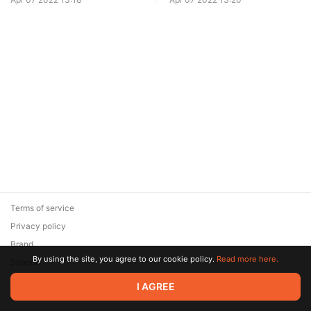
покупателю. Продажа
Работа риэлтора с
недвижимости и
покупателем, анализ
коммуникации. Мастер
конкурентов
класс для агента
Terms of service
Privacy policy
Brand
By using the site, you agree to our cookie policy.
Read more here.
Support
© 2026 Zaya Solutions Limited. All rights reserved. All trademarks
I AGREE
are the property of their respective owners.