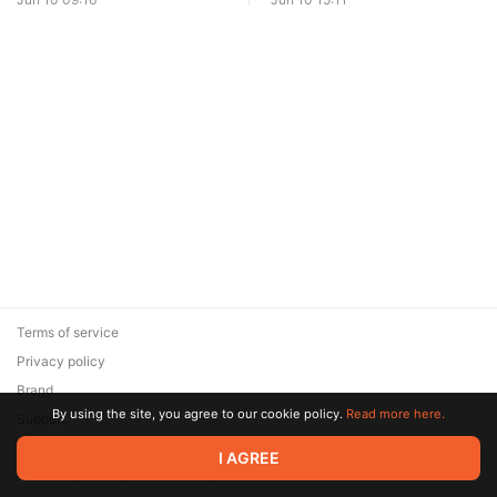
Terms of service
Privacy policy
Brand
By using the site, you agree to our cookie policy.
Read more here.
Support
© 2026 Zaya Solutions Limited. All rights reserved. All trademarks
I AGREE
are the property of their respective owners.