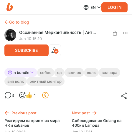
LOG IN
EN
Go to blog
Осознанная Меркантильность | Антон Назаров
Jun 10 15:10
SUBSCRIBE
Собеседование AQA с оффером на 240к
In bundle
собес
qa
волчок
волк
волчара
в ГлобYс
вип волк
элитный ментор
Level required:
Волчок
Запись собеседования AQA с оффером на 240к в ГлобYс
3
1
SUBSCRIBE
Previous post
Next post
Реагируем на кринж из мира
Собеседование Golang на
HR и кабанов
400к в Lamода
Jun 10 09:16
Jun 10 15:11