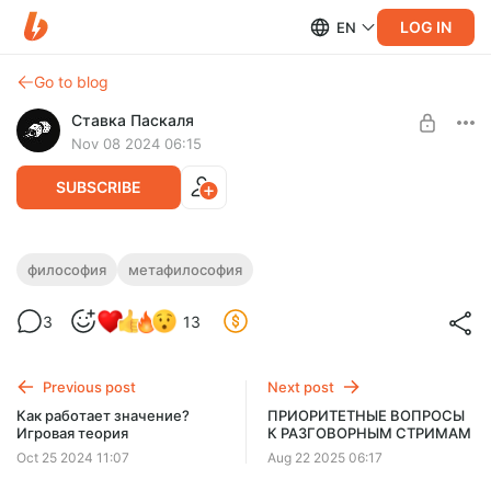
LOG IN
EN
Go to blog
Ставка Паскаля
Nov 08 2024 06:15
SUBSCRIBE
Основная проблема философии |
философия
метафилософия
Дилемма Лемана
Level required:
3
13
Мудрость Сократа
В рамках данного ролика я поговорю о фундаментальных
проблемах философии.
SUBSCRIBE
Previous post
Next post
Как работает значение?
ПРИОРИТЕТНЫЕ ВОПРОСЫ
Игровая теория
К РАЗГОВОРНЫМ СТРИМАМ
Oct 25 2024 11:07
Aug 22 2025 06:17