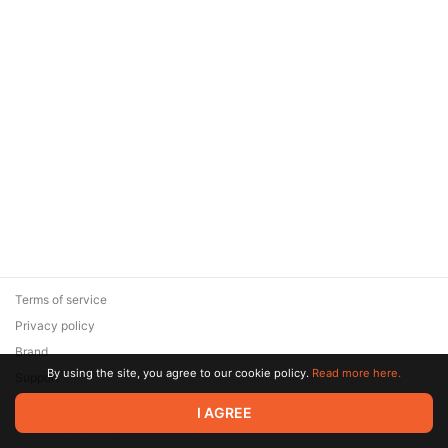
Terms of service
Privacy policy
Brand
By using the site, you agree to our cookie policy.
Read more here.
Support
© 2026 Zaya Solutions Limited. All rights reserved. All trademarks
I AGREE
are the property of their respective owners.