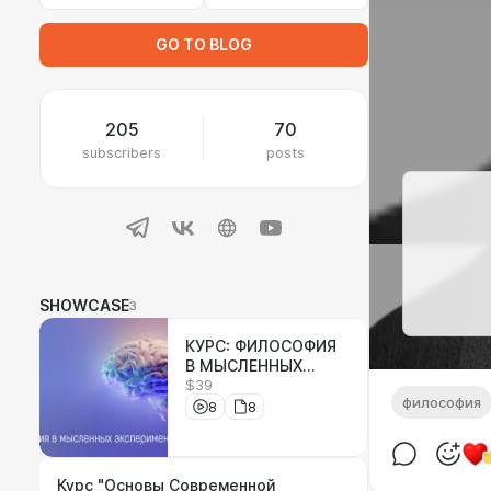
GO TO BLOG
205
70
subscribers
posts
SHOWCASE
3
КУРС: ФИЛОСОФИЯ
В МЫСЛЕННЫХ
$39
ЭКСПЕРМЕНТАХ
философия
8
8
Курс "Основы Современной