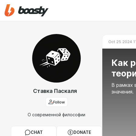
Oct 25 2024 1
Как р
теор
В рамках 
Ставка Паскаля
значения.
Follow
О современной философии
CHAT
DONATE