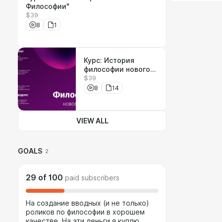
Философии"
$39
8
1
Курс: История
философии нового
$39
времени. От
Декарта до Юма.
8
14
VIEW ALL
GOALS
2
29
of
100
paid subscribers
На создание вводных (и не только)
роликов по философии в хорошем
качестве. На эти деньги я куплю