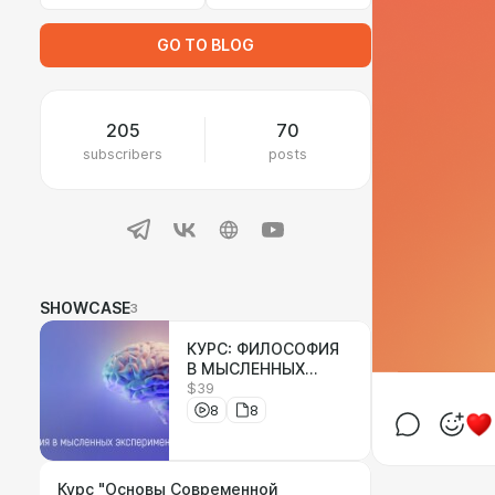
GO TO BLOG
205
70
subscribers
posts
SHOWCASE
3
КУРС: ФИЛОСОФИЯ
В МЫСЛЕННЫХ
$39
ЭКСПЕРМЕНТАХ
8
8
Курс "Основы Современной