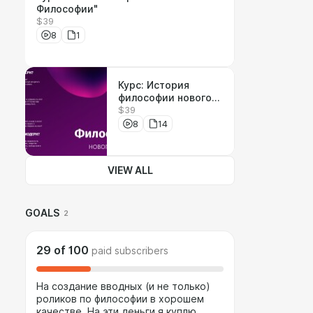
Философии"
$39
8
1
Курс: История
философии нового
$39
времени. От
Декарта до Юма.
8
14
VIEW ALL
GOALS
2
29
of
100
paid subscribers
На создание вводных (и не только)
роликов по философии в хорошем
качестве. На эти деньги я куплю