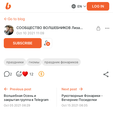
LOG IN
EN
Go to blog
СООБЩЕСТВО ВОЛШЕБНИКОВ Лиза Арье
Oct 10 2021 11:09
SUBSCRIBE
Каким будет ваш Праздник Фонариков?
праздники
гномы
праздник фонариков
Level required:
План Праздника Фонариков - шаг за шагом.
2
12
Сообщество Волшебников
SUBSCRIBE
Previous post
Next post
Волшебная Осень и
Рукотворные Фонарики -
закрытая группа в Telegram
Вечерние Посиделки
Oct 05 2021 06:29
Oct 15 2021 06:35