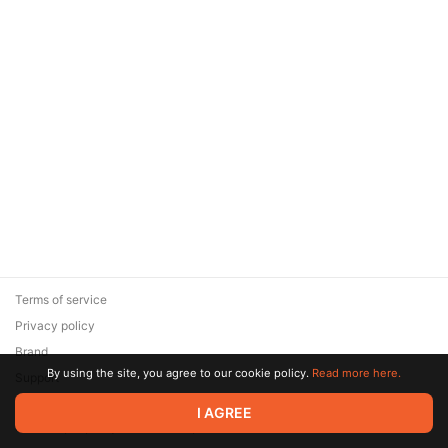
Terms of service
Privacy policy
Brand
By using the site, you agree to our cookie policy.
Read more here.
Support
© 2026 Zaya Solutions Limited. All rights reserved. All trademarks
I AGREE
are the property of their respective owners.