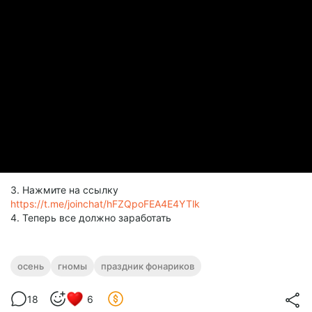
3. Нажмите на ссылку
https://t.me/joinchat/hFZQpoFEA4E4YTlk
4. Теперь все должно заработать
осень
гномы
праздник фонариков
18
6