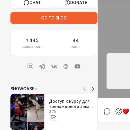
CHAT
DONATE
GO TO BLOG
1 445
44
subscribers
posts
SHOWCASE
11
Доступ к курсу для
тренажерного зала:
$76
Прямоугольник и
Трапеция
1
(Перевернутый
треугольник)