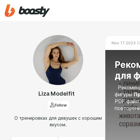
Nov 17 2023 1
Реко
для 
Рекоменда
Liza Modelfit
фигуры
Пр
PDF файл 
Follow
повторен
О тренировках для девушек с хорошим
вкусом.