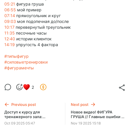
05:21
фигура груша
06:55
мой пример
07:14
прямоугольник и круг
09:03
моя подопечная до/после
10:17
перевернутый треугольник
11:35
песочные часы
12:40
истории клиенток
14:19
упругость 4 фактора
#типыфигур
#силовыетренировки
#фигурамечты
2
Previous post
Next post
Доступ к курсу для
Новое видео! ФИГУРА
тренажерного зала:
ГРУША // Главные ошибки и
Прямоугольник и Трапеция
лучшая программа
Oct 09 2025 05:47
Nov 19 2025 15:18
(Перевернутый
тренировок