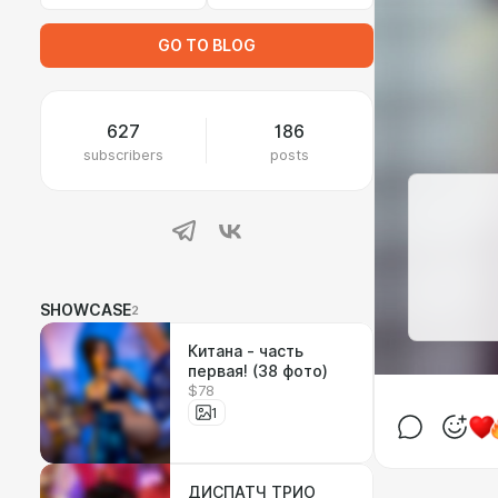
GO TO BLOG
627
186
subscribers
posts
SHOWCASE
2
Китана - часть
первая! (38 фото)
$78
1
ДИСПАТЧ ТРИО