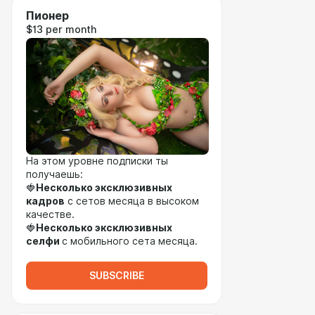
Пионер
$13 per month
На этом уровне подписки ты
получаешь:
🍓
Несколько эксклюзивных
кадров
с сетов месяца в высоком
качестве.
🍓
Несколько эксклюзивных
селфи
с мобильного сета месяца.
SUBSCRIBE