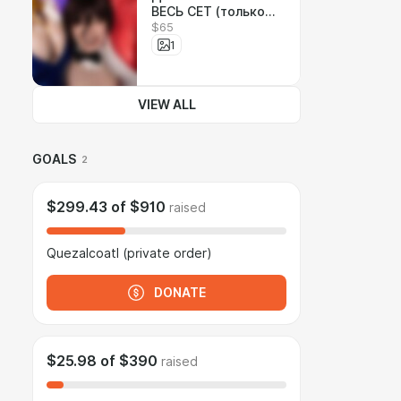
ВЕСЬ СЕТ (только
$65
фото с моим
участием)
1
VIEW ALL
GOALS
2
$299.43
of
$910
raised
Quezalcoatl (private order)
DONATE
$25.98
of
$390
raised