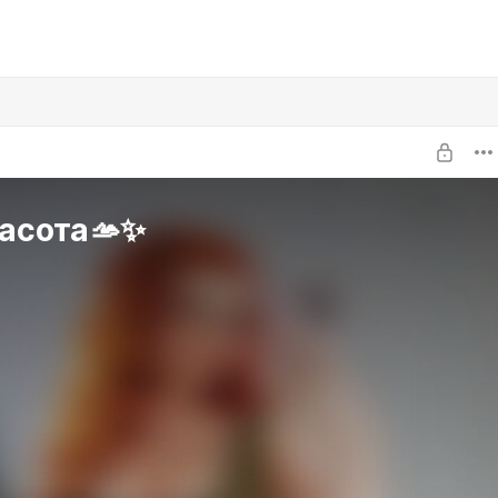
асота🫴✨️