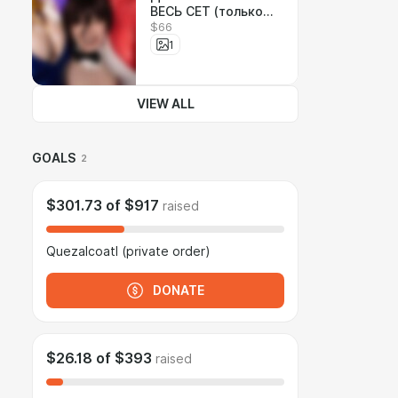
ВЕСЬ СЕТ (только
$66
фото с моим
участием)
1
VIEW ALL
GOALS
2
$301.73
of
$917
raised
Quezalcoatl (private order)
DONATE
$26.18
of
$393
raised