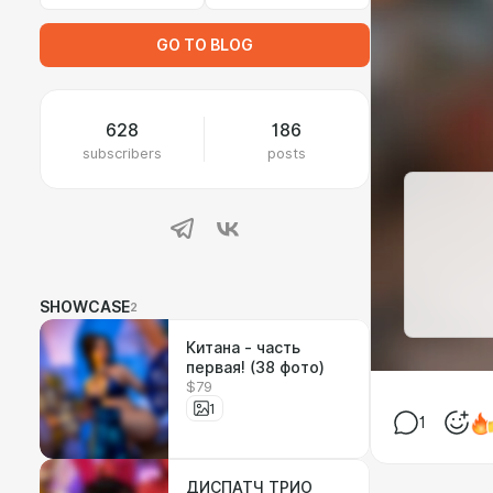
GO TO BLOG
628
186
subscribers
posts
SHOWCASE
2
Китана - часть
первая! (38 фото)
$79
1
1
ДИСПАТЧ ТРИО