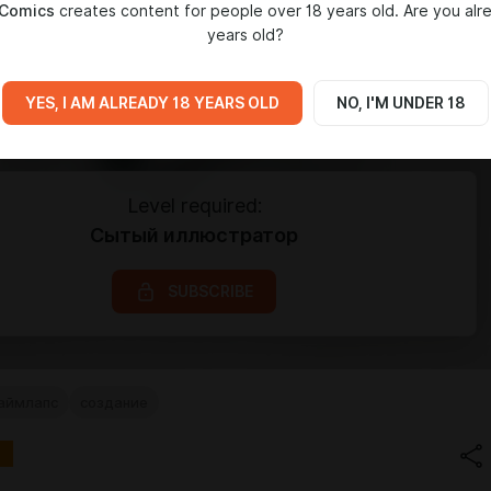
 Comics
creates content for people over 18 years old. Are you alr
years old?
YES, I AM ALREADY 18 YEARS OLD
NO, I'M UNDER 18
Level required:
Сытый иллюстратор
SUBSCRIBE
аймлапс
создание