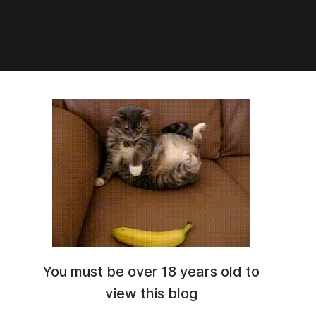
y 10. My little merpony
лапс + этапы)
You must be over 18 years old to
view this blog