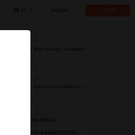
EN
SIGN UP
LOG IN
Next post
Mermay 11. Mer-thology (таймлапс +
этапы)
May 12 13:32
Previous post
Mermay 8. Radioactive (таймлапс +
этапы)
May 12 13:21
SUBSCRIPTION LEVELS
3
GIFT A SUBSCRIPTION