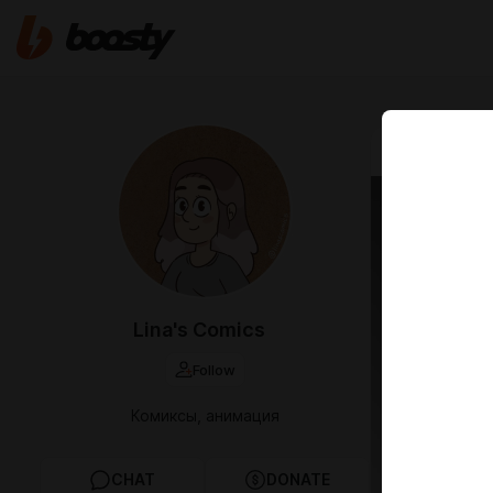
May 12 13:29
Merma
(тайм
Lina's Comics
Follow
Комиксы, анимация
CHAT
DONATE