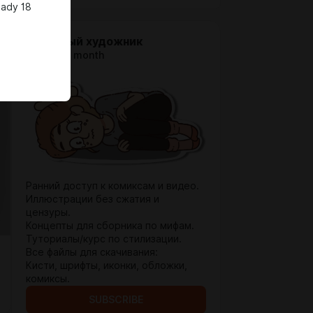
eady 18
Голодный художник
$1.95 per month
Ранний доступ к комиксам и видео.
Иллюстрации без сжатия и
цензуры.
Концепты для сборника по мифам.
Туториалы/курс по стилизации.
Все файлы для скачивания:
Кисти, шрифты, иконки, обложки,
комиксы.
SUBSCRIBE