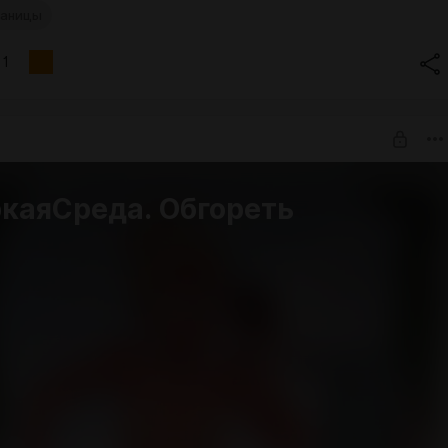
раницы
1
каяСреда. Обгореть