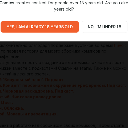
 Comics
creates content for people over 18 years old. Are you alr
люзивный контент, ранний доступ к комиксам и даже подарки
years old?
ию некоторых проектов.
омечены тегами.
айлы»
вы найдёте обложки и иконки для смартфона и другие
YES, I AM ALREADY 18 YEARS OLD
NO, I'M UNDER 18
ачивания.
ториал»
вы найдете мои шпаргалки по стилизации.
ожете
прочитать онлайн комикс "Тайна Лесного Озера"
сключительно благодаря поддержке Бустиков во время
Пинок
Это первая история для моего сборника комиксов по
мифологии.
оступны все посты о создании этого комикса с чистого листа
книжки вместе с подкастами! Ссылки на этапы. Также их можно
у «тайна лесного озера».
 "Визуальный план". Подкаст.
й. Концепт персонажей и окружение +референсы. Подкаст.
. Черновая раскадровка. Подкаст.
ртый. Чистовая раскадровка.
 Цвет.
й. Обложка.
ой. Мокапы и презентация.
мент я работаю над сборником своих комиксов, чтобы отдать