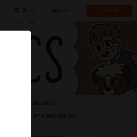
EN
SIGN UP
LOG IN
SUBSCRIPTION LEVELS
3
GIFT A SUBSCRIPTION
Голодный художник