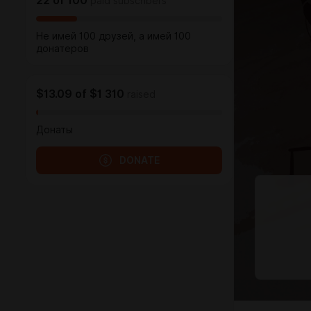
22
of
100
paid subscribers
Не имей 100 друзей, а имей 100
донатеров
$13.09
of
$1 310
raised
Донаты
DONATE