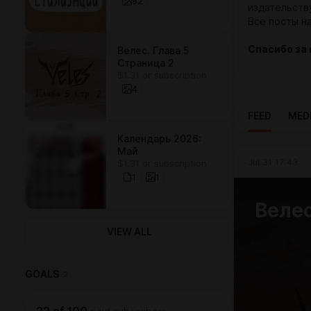
82
издательств
Все посты на
Спасибо за 
Велес. Глава 5
Страница 2
$1.31 or subscription
4
FEED
MED
Календарь 2026:
Май
Jul 31 17:43
$1.31 or subscription
1
1
Велес
VIEW ALL
GOALS
2