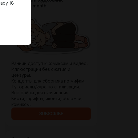
eady 18
$1.97 per month
Ранний доступ к комиксам и видео.
Иллюстрации без сжатия и
цензуры.
Концепты для сборника по мифам.
Туториалы/курс по стилизации.
Все файлы для скачивания:
Кисти, шрифты, иконки, обложки,
комиксы.
SUBSCRIBE