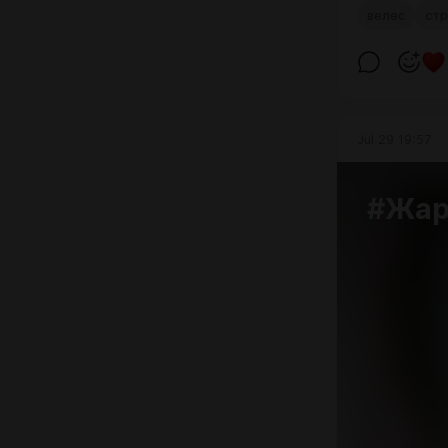
велес
ст
Jul 29 19:57
#Жар