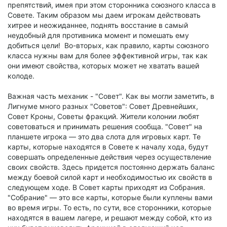
препятствий, имея при этом сторонника союзного класса в
Совете. Таким образом мы даем игрокам действовать
хитрее и неожиданнее, поднять восстание в самый
неудобный для противника момент и помешать ему
добиться цели! Во-вторых, как правило, карты союзного
класса нужны вам для более эффективной игры, так как
они имеют свойства, которых может не хватать вашей
колоде.
Важная часть механик - "Совет". Как вы могли заметить, в
Лигнуме много разных "Советов": Совет Древнейших,
Совет Кроны, Советы фракций. Жители колонии любят
советоваться и принимать решения сообща. "Совет" на
планшете игрока — это два слота для игровых карт. Те
карты, которые находятся в Совете к началу хода, будут
совершать определенные действия через осуществление
своих свойств. Здесь придется постоянно держать баланс
между боевой силой карт и необходимостью их свойств в
следующем ходе. В Совет карты приходят из Собрания.
"Собрание" — это все карты, которые были куплены вами
во время игры. То есть, по сути, все сторонники, которые
находятся в вашем лагере, и решают между собой, кто из