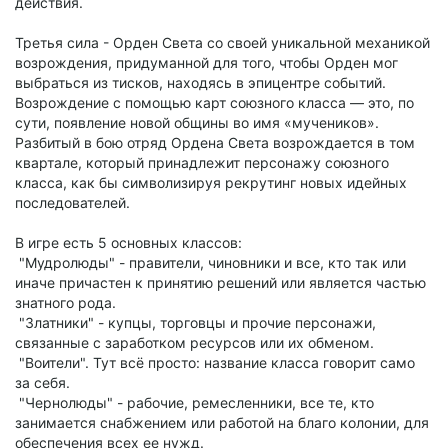
действия.
Третья сила - Орден Света со своей уникальной механикой
возрождения, придуманной для того, чтобы Орден мог
выбраться из тисков, находясь в эпицентре событий.
Возрождение с помощью карт союзного класса — это, по
сути, появление новой общины во имя «мучеников».
Разбитый в бою отряд Ордена Света возрождается в том
квартале, который принадлежит персонажу союзного
класса, как бы символизируя рекрутинг новых идейных
последователей.
В игре есть 5 основных классов:
"Мудролюды" - правители, чиновники и все, кто так или
иначе причастен к принятию решений или является частью
знатного рода.
"Златники" - купцы, торговцы и прочие персонажи,
связанные с заработком ресурсов или их обменом.
"Воители". Тут всё просто: название класса говорит само
за себя.
"Чернолюды" - рабочие, ремесленники, все те, кто
занимается снабжением или работой на благо колонии, для
обеспечения всех ее нужд.