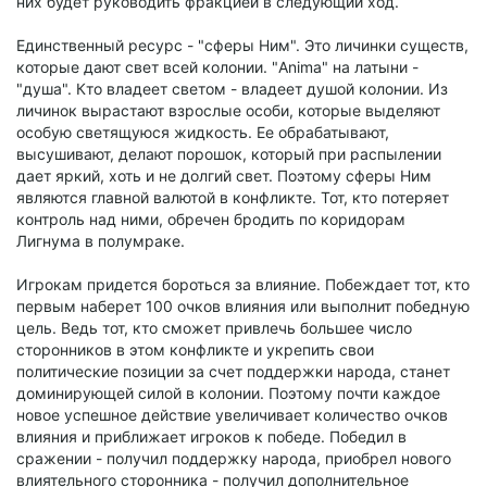
них будет руководить фракцией в следующий ход.
Единственный ресурс - "сферы Ним". Это личинки существ,
которые дают свет всей колонии. "Anima" на латыни -
"душа". Кто владеет светом - владеет душой колонии. Из
личинок вырастают взрослые особи, которые выделяют
особую светящуюся жидкость. Ее обрабатывают,
высушивают, делают порошок, который при распылении
дает яркий, хоть и не долгий свет. Поэтому сферы Ним
являются главной валютой в конфликте. Тот, кто потеряет
контроль над ними, обречен бродить по коридорам
Лигнума в полумраке.
Игрокам придется бороться за влияние. Побеждает тот, кто
первым наберет 100 очков влияния или выполнит победную
цель. Ведь тот, кто сможет привлечь большее число
сторонников в этом конфликте и укрепить свои
политические позиции за счет поддержки народа, станет
доминирующей силой в колонии. Поэтому почти каждое
новое успешное действие увеличивает количество очков
влияния и приближает игроков к победе. Победил в
сражении - получил поддержку народа, приобрел нового
влиятельного сторонника - получил дополнительное