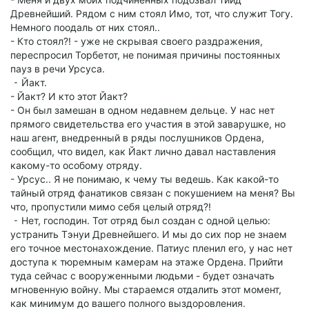
Древнейший. Рядом с ним стоял Имо, тот, что служит Тогу.
Немного поодаль от них стоял..
- Кто стоял?! - уже не скрывая своего раздражения,
переспросил Торбетот, не понимая причины постоянных
пауз в речи Урсуса.
⁃ Йакт.
- Йакт? И кто этот Йакт?
- Он был замешан в одном недавнем дельце. У нас нет
прямого свидетельства его участия в этой заварушке, но
наш агент, внедренный в ряды послушников Ордена,
сообщил, что видел, как Йакт лично давал наставления
какому-то особому отряду.
- Урсус.. Я не понимаю, к чему ты ведешь. Как какой-то
тайный отряд фанатиков связан с покушением на меня? Вы
что, пропустили мимо себя целый отряд?!
⁃ Нет, господин. Тот отряд был создан с одной целью:
устранить Тэнуи Древнейшего. И мы до сих пор не знаем
его точное местонахождение. Патиус пленил его, у нас нет
доступа к тюремным камерам на этаже Ордена. Прийти
туда сейчас с вооруженными людьми - будет означать
мгновенную войну. Мы стараемся отдалить этот момент,
как минимум до вашего полного выздоровления.