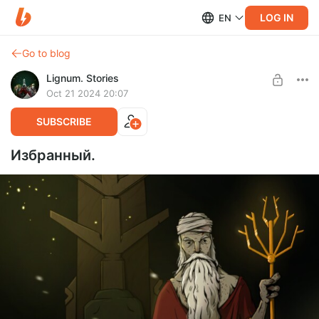
LOG IN
EN
Go to blog
Lignum. Stories
Oct 21 2024 20:07
SUBSCRIBE
Избранный.