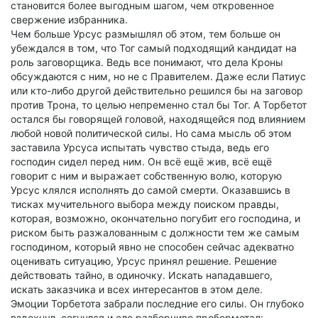
становится более выгодным шагом, чем откровенное
свержение избранника.
Чем больше Урсус размышлял об этом, тем больше он
убеждался в том, что Тог самый подходящий кандидат на
роль заговорщика. Ведь все понимают, что дела Кроны
обсуждаются с ним, но не с Правителем. Даже если Патиус
или кто-либо другой действительно решился бы на заговор
против Трона, то целью непременно стал бы Тог. А Торбетот
остался бы говорящей головой, находящейся под влиянием
любой новой политической силы. Но сама мысль об этом
заставила Урсуса испытать чувство стыда, ведь его
господин сидел перед ним. Он всё ещё жив, всё ещё
говорит с ним и выражает собственную волю, которую
Урсус клялся исполнять до самой смерти. Оказавшись в
тисках мучительного выбора между поиском правды,
которая, возможно, окончательно погубит его господина, и
риском быть разжалованным с должности тем же самым
господином, который явно не способен сейчас адекватно
оценивать ситуацию, Урсус принял решение. Решение
действовать тайно, в одиночку. Искать нападавшего,
искать заказчика и всех интересантов в этом деле.
Эмоции Торбетота забрали последние его силы. Он глубоко
вздохнул, согнулся и еле разборчиво пробормотал: