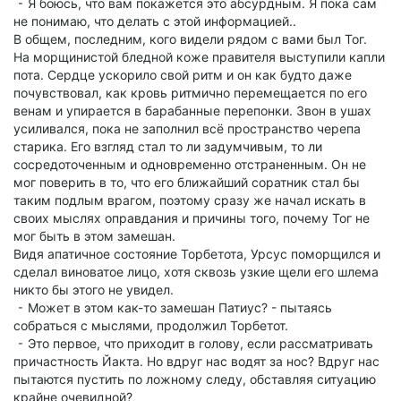
⁃ Я боюсь, что вам покажется это абсурдным. Я пока сам
не понимаю, что делать с этой информацией..
В общем, последним, кого видели рядом с вами был Тог.
На морщинистой бледной коже правителя выступили капли
пота. Сердце ускорило свой ритм и он как будто даже
почувствовал, как кровь ритмично перемещается по его
венам и упирается в барабанные перепонки. Звон в ушах
усиливался, пока не заполнил всё пространство черепа
старика. Его взгляд стал то ли задумчивым, то ли
сосредоточенным и одновременно отстраненным. Он не
мог поверить в то, что его ближайший соратник стал бы
таким подлым врагом, поэтому сразу же начал искать в
своих мыслях оправдания и причины того, почему Тог не
мог быть в этом замешан.
Видя апатичное состояние Торбетота, Урсус поморщился и
сделал виноватое лицо, хотя сквозь узкие щели его шлема
никто бы этого не увидел.
⁃ Может в этом как-то замешан Патиус? - пытаясь
собраться с мыслями, продолжил Торбетот.
⁃ Это первое, что приходит в голову, если рассматривать
причастность Йакта. Но вдруг нас водят за нос? Вдруг нас
пытаются пустить по ложному следу, обставляя ситуацию
крайне очевидной?