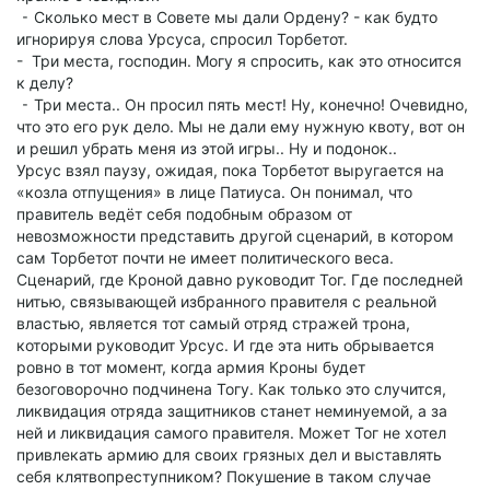
⁃ Сколько мест в Совете мы дали Ордену? - как будто
игнорируя слова Урсуса, спросил Торбетот.
- Три места, господин. Могу я спросить, как это относится
к делу?
⁃ Три места.. Он просил пять мест! Ну, конечно! Очевидно,
что это его рук дело. Мы не дали ему нужную квоту, вот он
и решил убрать меня из этой игры.. Ну и подонок..
Урсус взял паузу, ожидая, пока Торбетот выругается на
«козла отпущения» в лице Патиуса. Он понимал, что
правитель ведёт себя подобным образом от
невозможности представить другой сценарий, в котором
сам Торбетот почти не имеет политического веса.
Сценарий, где Кроной давно руководит Тог. Где последней
нитью, связывающей избранного правителя с реальной
властью, является тот самый отряд стражей трона,
которыми руководит Урсус. И где эта нить обрывается
ровно в тот момент, когда армия Кроны будет
безоговорочно подчинена Тогу. Как только это случится,
ликвидация отряда защитников станет неминуемой, а за
ней и ликвидация самого правителя. Может Тог не хотел
привлекать армию для своих грязных дел и выставлять
себя клятвопреступником? Покушение в таком случае