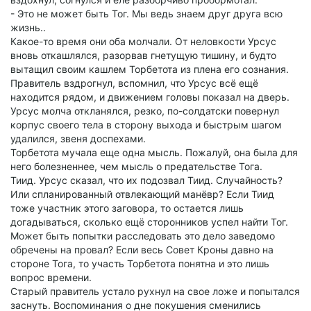
- Это не может быть Тог. Мы ведь знаем друг друга всю
жизнь..
Какое-то время они оба молчали. От неловкости Урсус
вновь откашлялся, разорвав гнетущую тишину, и будто
вытащил своим кашлем Торбетота из плена его сознания.
Правитель вздрогнул, вспомнил, что Урсус всё ещё
находится рядом, и движением головы показал на дверь.
Урсус молча откланялся, резко, по-солдатски повернул
корпус своего тела в сторону выхода и быстрым шагом
удалился, звеня доспехами.
Торбетота мучала еще одна мысль. Пожалуй, она была для
него болезненнее, чем мысль о предательстве Тога.
Тиид. Урсус сказал, что их подозвал Тиид. Случайность?
Или спланированный отвлекающий манёвр? Если Тиид
тоже участник этого заговора, то остается лишь
догадываться, сколько ещё сторонников успел найти Тог.
Может быть попытки расследовать это дело заведомо
обречены на провал? Если весь Совет Кроны давно на
стороне Тога, то участь Торбетота понятна и это лишь
вопрос времени.
Старый правитель устало рухнул на свое ложе и попытался
заснуть. Воспоминания о дне покушения сменились