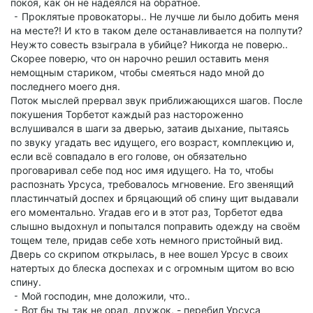
покоя, как он не надеялся на обратное.
⁃ Проклятые провокаторы.. Не лучше ли было добить меня
на месте?! И кто в таком деле останавливается на полпути?
Неужто совесть взыграла в убийце? Никогда не поверю..
Скорее поверю, что он нарочно решил оставить меня
немощным стариком, чтобы смеяться надо мной до
последнего моего дня.
Поток мыслей прервал звук приближающихся шагов. После
покушения Торбетот каждый раз настороженно
вслушивался в шаги за дверью, затаив дыхание, пытаясь
по звуку угадать вес идущего, его возраст, комплекцию и,
если всё совпадало в его голове, он обязательно
проговаривал себе под нос имя идущего. На то, чтобы
распознать Урсуса, требовалось мгновение. Его звенящий
пластинчатый доспех и бряцающий об спину щит выдавали
его моментально. Угадав его и в этот раз, Торбетот едва
слышно выдохнул и попытался поправить одежду на своём
тощем теле, придав себе хоть немного пристойный вид.
Дверь со скрипом открылась, в нее вошел Урсус в своих
натертых до блеска доспехах и с огромным щитом во всю
спину.
⁃ Мой господин, мне доложили, что..
⁃ Вот бы ты так не орал, дружок, - перебил Урсуса