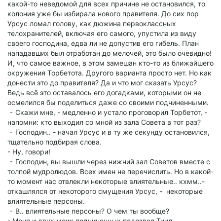
какой-то неведомой для всех причине не остановился, то
колония уже бы избирала нового правителя. До сих пор
Урсус ломал голову, как дюжина первоклассных
телохранителей, включая его самого, упустила из виду
своего господина, едва ли не допустив его гибель. План
нападавших был отработан до мелочей, это было очевидно!
И, что самое важное, в этом замешан кто-то из ближайшего
окружения Торбетота. Другого варианта просто нет. Но как
донести это до правителя? Да и что мог сказать Урсус?
Ведь всё это оставалось его догадками, которыми он не
осмелился бы поделиться даже со своими подчиненными.
⁃ Скажи мне, - медленно и устало проговорил Торбетот, -
напомни: кто выходил со мной из зала Совета в тот раз?
⁃ Господин.. - начал Урсус и в ту же секунду остановился,
тщательно подбирая слова.
- Ну, говори!
⁃ Господин, вы вышли через нижний зал Советов вместе с
толпой мудролюдов. Всех имен не перечислить. Но в какой-
то момент нас отвлекли некоторые влиятельные.. кхмм..-
откашлялся от некоторого смущения Урсус, - некоторые
влиятельные персоны.
⁃ В.. влиятельные персоны? О чем ты вообще?
- Меня и двух моих подчиненных подозвал Тиид