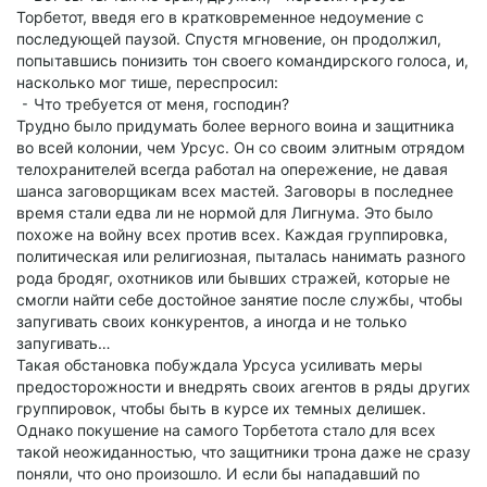
Торбетот, введя его в кратковременное недоумение с
последующей паузой. Спустя мгновение, он продолжил,
попытавшись понизить тон своего командирского голоса, и,
насколько мог тише, переспросил:
⁃ Что требуется от меня, господин?
Трудно было придумать более верного воина и защитника
во всей колонии, чем Урсус. Он со своим элитным отрядом
телохранителей всегда работал на опережение, не давая
шанса заговорщикам всех мастей. Заговоры в последнее
время стали едва ли не нормой для Лигнума. Это было
похоже на войну всех против всех. Каждая группировка,
политическая или религиозная, пыталась нанимать разного
рода бродяг, охотников или бывших стражей, которые не
смогли найти себе достойное занятие после службы, чтобы
запугивать своих конкурентов, а иногда и не только
запугивать…
Такая обстановка побуждала Урсуса усиливать меры
предосторожности и внедрять своих агентов в ряды других
группировок, чтобы быть в курсе их темных делишек.
Однако покушение на самого Торбетота стало для всех
такой неожиданностью, что защитники трона даже не сразу
поняли, что оно произошло. И если бы нападавший по