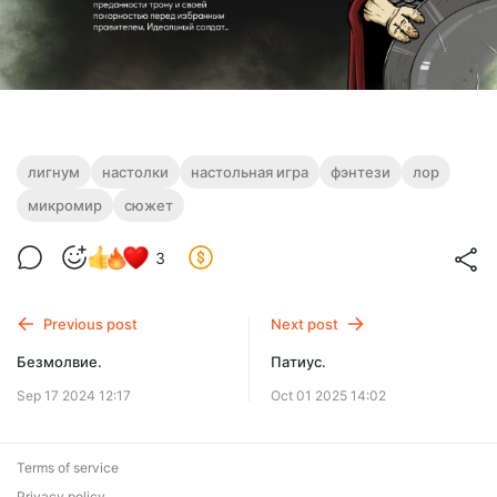
лигнум
настолки
настольная игра
фэнтези
лор
микромир
сюжет
3
Previous post
Next post
Безмолвие.
Патиус.
Sep 17 2024 12:17
Oct 01 2025 14:02
Terms of service
Privacy policy