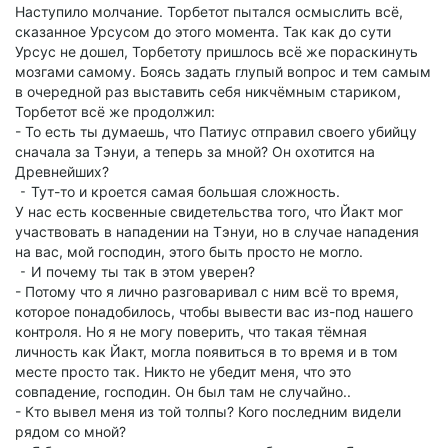
Наступило молчание. Торбетот пытался осмыслить всё,
сказанное Урсусом до этого момента. Так как до сути
Урсус не дошел, Торбетоту пришлось всё же пораскинуть
мозгами самому. Боясь задать глупый вопрос и тем самым
в очередной раз выставить себя никчёмным стариком,
Торбетот всё же продолжил:
- То есть ты думаешь, что Патиус отправил своего убийцу
сначала за Тэнуи, а теперь за мной? Он охотится на
Древнейших?
⁃ Тут-то и кроется самая большая сложность.
У нас есть косвенные свидетельства того, что Йакт мог
участвовать в нападении на Тэнуи, но в случае нападения
на вас, мой господин, этого быть просто не могло.
⁃ И почему ты так в этом уверен?
- Потому что я лично разговаривал с ним всё то время,
которое понадобилось, чтобы вывести вас из-под нашего
контроля. Но я не могу поверить, что такая тёмная
личность как Йакт, могла появиться в то время и в том
месте просто так. Никто не убедит меня, что это
совпадение, господин. Он был там не случайно..
- Кто вывел меня из той толпы? Кого последним видели
рядом со мной?