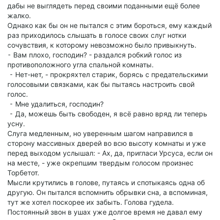
дабы не выглядеть перед своими поданными ещё более
жалко.
Однако как бы он не пытался с этим бороться, ему каждый
раз приходилось слышать в голосе своих слуг нотки
сочувствия, к которому невозможно было привыкнуть.
⁃ Вам плохо, господин? - раздался робкий голос из
противоположного угла спальной комнаты.
⁃ Нет-нет, - прокряхтел старик, борясь с предательскими
голосовыми связками, как бы пытаясь настроить свой
голос.
⁃ Мне удалиться, господин?
⁃ Да, можешь быть свободен, я всё равно вряд ли теперь
усну.
Слуга медленным, но уверенным шагом направился в
сторону массивных дверей во всю высоту комнаты и уже
перед выходом услышал: - Ах, да, пригласи Урсуса, если он
на месте, - уже окрепшим твердым голосом произнес
Торбетот.
Мысли крутились в голове, путаясь и спотыкаясь одна об
другую. Он пытался вспомнить обрывки сна, а вспоминая,
тут же хотел поскорее их забыть. Голова гудела.
Постоянный звон в ушах уже долгое время не давал ему