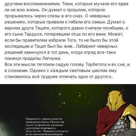
другими воспоминаниями. Теми, которые мучали его едва
ли не всю жизнь. Он думал о прошлом, которое
прорывалось через слезы в его снах. О неверных
решениях, которые привели к гибели его семьи. Думал о
верном друге Таците, которого давно считали погибшим, о
его сыне Тардусе, потерявшем отца по его вине. Может,
если бы правителем избрали Тога, то не было бы этой
экспедиции и Тацит был бы жив.. Лабиринт неверных
решений замкнулся в тот день, когда отряд все-таки
покинул пределы Лигнума.
Все эти мысли тяготили седую голову Торбетота и во сне, и
в сознании. Однако с каждым световым циклом ему
становилось всё труднее отличать одно от другого..