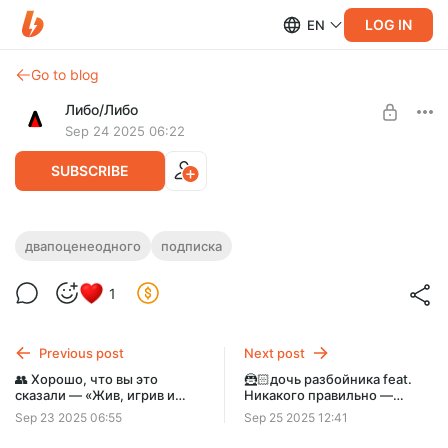
LOG IN
EN
Go to blog
Либо/Либо
Sep 24 2025 06:22
SUBSCRIBE
💸Два по цене одного — Зачем мы
двапоценеодного
подписка
записываем этот подкаст
Level required:
1
350₽ в месяц
Отвечаем на вопрос слушателей!
SUBSCRIBE
В один короткий выпуск влезло много причин.
Previous post
Next post
👥 Хорошо, что вы это
🦹🏻дочь разбойника feat.
сказали — «Жив, игрив и
Никакого правильно —
хочу чего-то». Как принять
Шабаш номер 10
Sep 23 2025 06:55
Sep 25 2025 12:41
свою неидеальность