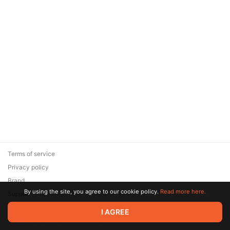
Terms of service
Privacy policy
Brand
By using the site, you agree to our cookie policy.
Read more here.
Support
© 2026 Zaya Solutions Limited. All rights reserved. All trademarks
I AGREE
are the property of their respective owners.