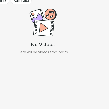
to
15
Audio
353
No Videos
Here will be videos from posts