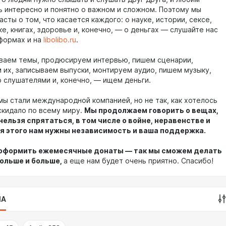
ь интересно и понятно о важном и сложном. Поэтому мы
сты о том, что касается каждого: о науке, истории, сексе,
ке, книгах, здоровье и, конечно, — о деньгах — слушайте нас
тформах и на
libolibo.ru
.
аем темы, продюсируем интервью, пишем сценарии,
 их, записываем выпуски, монтируем аудио, пишем музыку,
 слушателями и, конечно, — ищем деньги.
мы стали международной компанией, но не так, как хотелось
скидало по всему миру.
Мы продолжаем говорить о вещах,
нельзя спрятаться, в том числе о войне, неравенстве и
ля этого нам нужны независимость и ваша поддержка.
оформить ежемесячные донаты — так мы сможем делать
ольше и больше,
а еще нам будет очень приятно. Спасибо!
IA