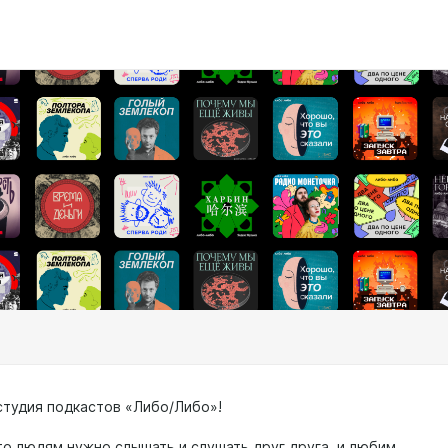
 студия подкастов «Либо/Либо»!
то людям нужно слышать и слушать друг друга, и любим