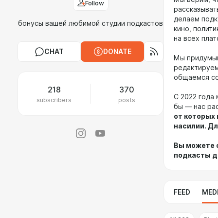
Follow
рассказыват
делаем подка
бонусы вашей любимой студии подкастов
кино, полити
на всех пла
CHAT
DONATE
Мы придумыв
редактируем
общаемся со
218
370
С 2022 года 
subscribers
posts
бы — нас ра
от которых 
насилии. Д
Вы можете 
подкасты д
FEED
MED