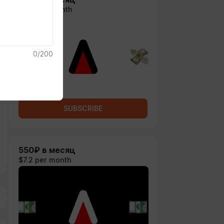
$4.6 per month
0
/
200
SUBSCRIBE
550₽ в месяц
$7.2 per month