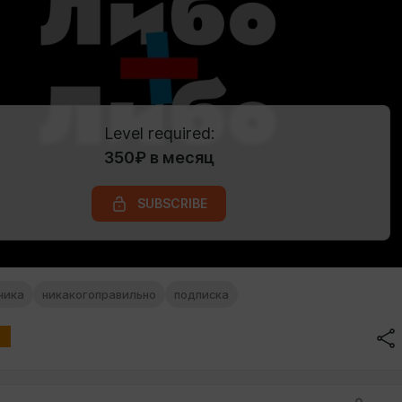
Level required:
350₽ в месяц
SUBSCRIBE
ника
никакогоправильно
подписка