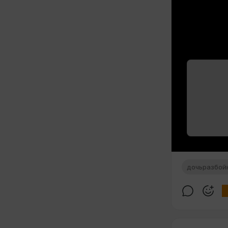
дочьразбой