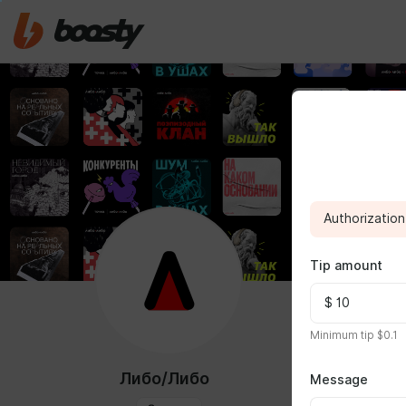
Authorization 
Tip amount
ABOUT
Minimum tip $0.1
Привет, это
Либо/Либо
Message
Мы верим, ч