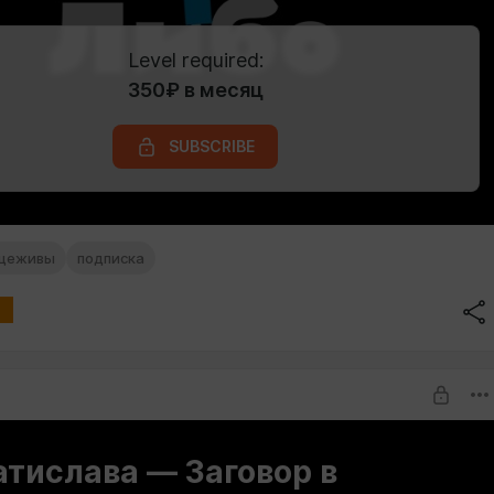
Level required:
350₽ в месяц
SUBSCRIBE
щеживы
подписка
тислава — Заговор в