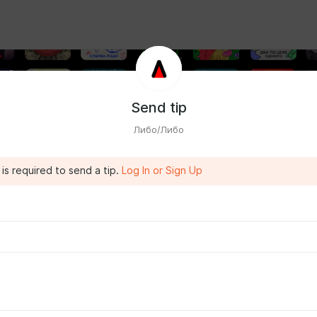
Send tip
Либо/Либо
is required to send a tip.
Log In or Sign Up
 студия подкастов «Либо/Либо»!
то людям нужно слышать и слушать друг друга, и любим