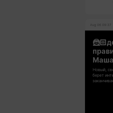
В качестве 
медиатеку, н
выбрать «Под
персональну
Aug 06 09:37
Эта ссылка 
подписчиком
🦹🏻д
прав
Маша 
Новый, св
берет инт
заканчива