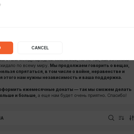
ь интересно и понятно о важном и сложном. Поэтому мы
сты о том, что касается каждого: о науке, истории, сексе,
ке, книгах, здоровье и, конечно, — о деньгах — слушайте нас
тформах и на
libolibo.ru
.
аем темы, продюсируем интервью, пишем сценарии,
 их, записываем выпуски, монтируем аудио, пишем музыку,
 слушателями и, конечно, — ищем деньги.
D
CANCEL
мы стали международной компанией, но не так, как хотелось
скидало по всему миру.
Мы продолжаем говорить о вещах,
нельзя спрятаться, в том числе о войне, неравенстве и
ля этого нам нужны независимость и ваша поддержка.
оформить ежемесячные донаты — так мы сможем делать
ольше и больше,
а еще нам будет очень приятно. Спасибо!
IA