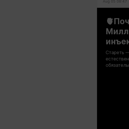
Aug 05 08:47
🫀По
Милли
инъе
Стареть —
естествен
обязатель