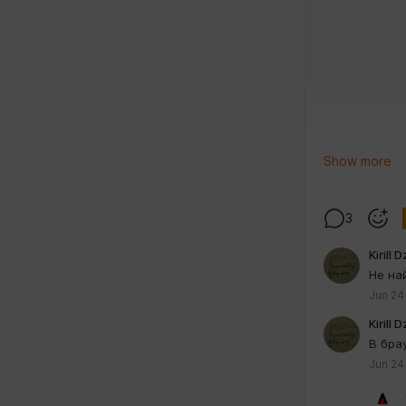
Show more
3
Kirill 
Не на
Jun 24
Kirill 
В бра
Jun 24
Учтите, что 
сожалению, 