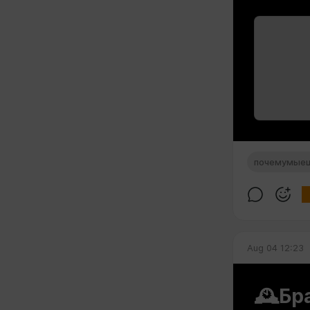
почемумые
Aug 04 12:23
🕰Бра