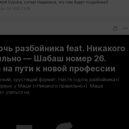
Kirill Dzyuba, супер! Надеемся, что там будет поудобнее!)
примера: в приложении Apple Podcasts нужно зайти в свою
Jun 24 2025 23:18
ажать на три точки справа сверху около своего аватара,
писка на подкаст по ссылке...» и вставить свою
ю ссылку, которую вы скопировали тут на Boosty.
персонализированная, и если вы перестанете быть
, то она перестанет работать.
очь разбойника feat. Никакого
ильно — Шабаш номер 26.
на пути к новой профессии
ежий, хрустящий формат: Настя («дочь разбойника»)
ервью у Маши («Никакого правильно»). Маша
ет учиться на