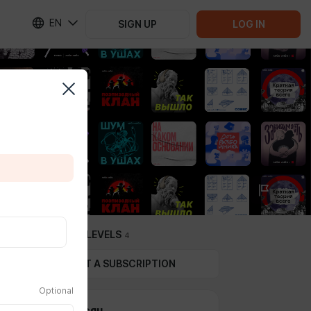
EN
SIGN UP
LOG IN
SUBSCRIPTION LEVELS
4
GIFT A SUBSCRIPTION
Optional
350₽ в месяц