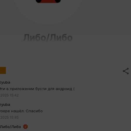
Dzyuba
йти в приложении бусти для андроид (
 2025 15:42
Dzyuba
узере нашёл. Спасибо
 2025 15:45
приватный RSS-фид от Boosty с Яндекс Музыкой и Spotify, к
Либо/Либо
не работает.