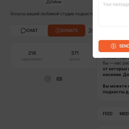
Follow
рассказыват
делаем подка
бонусы вашей любимой студии подкастов
кино, полити
на всех пла
CHAT
DONATE
Мы придумыв
редактируем
общаемся со
SEN
218
371
С 2022 года 
subscribers
posts
бы — нас ра
от которых 
насилии. Д
Вы можете 
подкасты д
FEED
MED