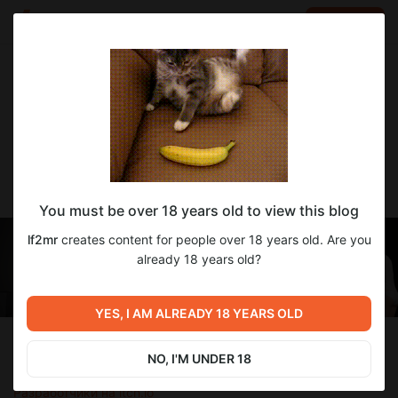
LOG IN
EN
Go to blog
lf2mr
May 12 15:42
SUBSCRIBE
Перевод The Headmaster v0.17.3.3
You must be over 18 years old to view this blog
lf2mr
creates content for people over 18 years old. Are you
already 18 years old?
YES, I AM ALREADY 18 YEARS OLD
Разработчики:
Altos and Herdone
NO, I'M UNDER 18
Версия:
0.17.3.3
Разработчики на itch.io