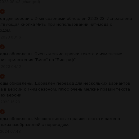
 2023 08:43
(changed)
од для версии с 2-мя сезонами обновлен 22.08.23. Исправлена
ствующая кнопка Читы при использовании чит-мода с
одом.
 2023 03:16
оды обновлены. Очень мелкие правки текста и изменение
ния приложения "Биос" на "Биограф".
 2023 04:12
оды обновлены. Добавлен перевод для нескольких вариантов
а в версии с 1-им сезоном, плюс очень мелкие правки текста
сех версий.
 2023 15:29
оды обновлены. Множественные правки текста и замена
льких изображений с переводом.
 2024 07:48