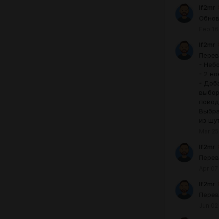
lf2mr
Обнов
Feb 16
lf2mr
Перев
- Неб
- 2 н
- Доб
выбор
повод
Выбра
из шу
Mar 25
lf2mr
Перев
Apr 07
lf2mr
Перев
Jun 02