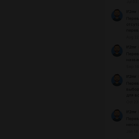
Jul 03
lf2mr
Перев
отсут
перев
Aug 22
lf2mr
Перев
назва
Sep 16
lf2mr
Перев
выбор
для в
Oct 23
lf2mr
Перев
неско
Jan 18