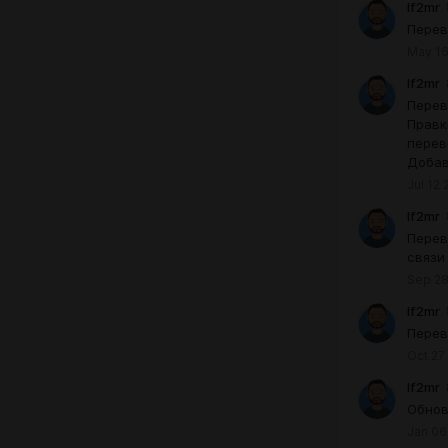
lf2mr
Перев
May 16
lf2mr
Перев
Правк
перев
Добав
Jul 12 
lf2mr
Перев
связи
Sep 28
lf2mr
Перев
Oct 27
lf2mr
Обнов
Jan 06