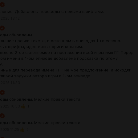
ление. Добавлены переводы с новыми шрифтами.
 2025 13:12
оды обновлены.
ольшие правки текста, в основном в эпизодах 1-го сезона.
овых шрифты, идентичных оригинальным.
авлено 2-ое склоняемое на протяжении всей игры имя ГГ. Перед
ом имени в 1-ом эпизоде добавлена подсказка по этому
у.
нные для перевода имена ГГ - не моё предпочтение, а исходят
тливой задумки автора игры в 1-ом эпизоде.
 2025 11:33
оды обновлены. Мелкие правки текста.
 2025 10:53
1
оды обновлены. Мелкие правки текста.
 2025 11:25
2