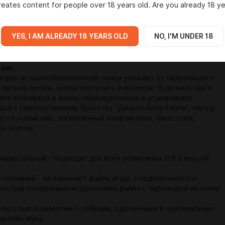
eates content for people over 18 years old. Are you already 18 ye
 игры:
DrPinkCake
YES, I AM ALREADY 18 YEARS OLD
NO, I'M UNDER 18
:
0.8.3
а ф95
(англоязычный форум)
гры:
овек из малообеспеченной семьи уезжает от овдовевшего
й летней любви, чтобы поступить в колледж "Бургмейстер и
 его втягивают в жизнь первокурсников и уговаривают
ься к перспективному братству "Дельта Йота Каппа", перед
ется новый мир, наполненный конфликтами, алкоголем,
 и сексом.
:
ниверсальный - подходит для всех возможных 0.8.3 версий
втономный - не заменяет файлы игры, а подключается и
ростым копированием/удалением файла с переводом из папки
олностью совместим с сейвами, сделанными в оригинальных
ерсиях игры.