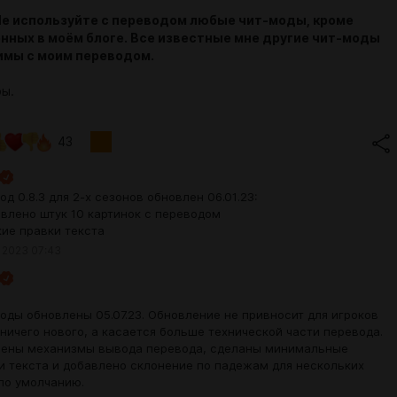
Не используйте с переводом любые чит-моды, кроме
нных в моём блоге. Все известные мне другие чит-моды
имы с моим переводом.
ры.
43
од 0.8.3 для 2-х сезонов обновлен 06.01.23:
авлено штук 10 картинок с переводом
кие правки текста
 2023 07:43
оды обновлены 05.07.23. Обновление не привносит для игроков
 ничего нового, а касается больше технической части перевода.
ены механизмы вывода перевода, сделаны минимальные
и текста и добавлено склонение по падежам для нескольких
по умолчанию.