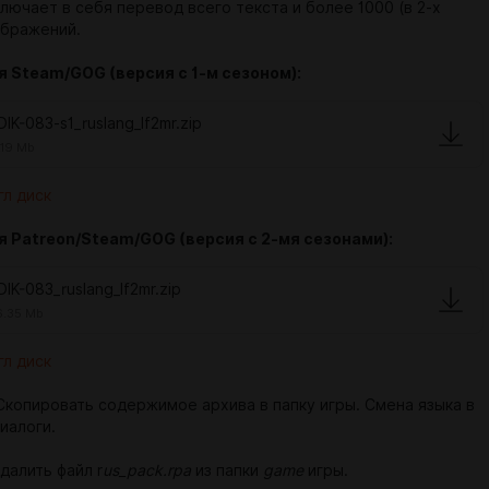
лючает в себя перевод всего текста и более 1000 (в 2-х
ображений.
 Steam/GOG (версия с 1-м сезоном):
DIK-083-s1_ruslang_lf2mr.zip
.19 Mb
гл диск
я Patreon/Steam/GOG (версия с 2-мя сезонами):
DIK-083_ruslang_lf2mr.zip
.35 Mb
гл диск
копировать содержимое архива в папку игры. Смена языка в
иалоги.
далить файл r
us_pack.rpa
из папки
game
игры.