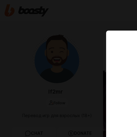
Sep 10 2022 1
Перевод
Patreo
lf2mr
Follow
Перевод игр для взрослых (18+)
CHAT
DONATE