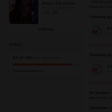
- Перевод вк
Being a DIK (Сезон
сезонах) из
$1.42 or subscription
1/2) для Steam/GOG
4
1
Перевод для
Ba
VIEW ALL
zip
135
GOALS
Ссылка на гу
1
Перевод
дл
87
of
100
paid subscribers
Ba
zip
Цель и индикатор.
266
Ссылка на гу
Установка:
С
меню игры Д
Удаление:
У