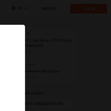
EN
SIGN UP
LOG IN
Next post
Чит-мод v1.2 для Being a DIK (Сезон
1/2) для Steam/GOG
Feb 27 2023 11:11
Previous post
Мои законченные переводы
Jul 20 2022 00:41
SUBSCRIPTION LEVELS
3
GIFT A SUBSCRIPTION