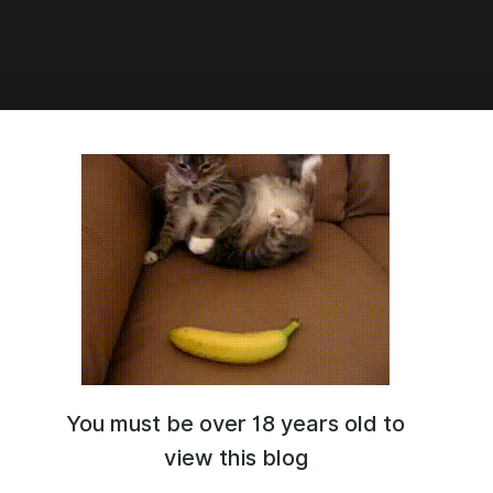
3:05
 для Being a DIK v0.8.3
n/Steam/Gog
You must be over 18 years old to
view this blog