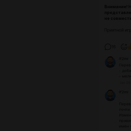
Внимание! 
представле
не совмест
Приятной иг
16
lf2mr
Перев
- доб
- мел
Jan 06
lf2mr
Перев
почти
Измен
правк
имён 