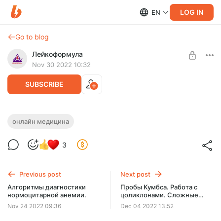
LOG IN
EN
Go to blog
Лейкоформула
Nov 30 2022 10:32
SUBSCRIBE
Построение личного бренда врача
онлайн медицина
онлайн.
Level required:
3
PROэритробласт VII level
На видеозаписи подробно рассказал как с 2018 г. с идеи
создать личный сайт я вышел на международный уровень
UNLOCK POST
консультирования онлайн. 1 час
Previous post
Next post
$39
$19.4 per month
Алгоритмы диагностики
Пробы Кумбса. Работа с
-
50
%
нормоцитарной анемии.
цоликлонами. Сложные
Discount applies to the first month only.
случаи.
Nov 24 2022 09:36
Dec 04 2022 13:52