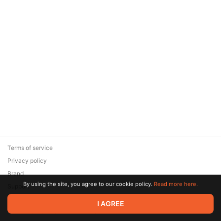
Terms of service
Privacy policy
Brand
By using the site, you agree to our cookie policy.
Read more here.
Support
© 2026 Zaya Solutions Limited. All rights reserved. All trademarks
I AGREE
are the property of their respective owners.