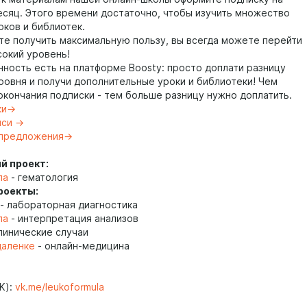
есяц. Этого времени достаточно, чтобы изучить множество
оков и библиотек.
ите получить максимальную пользу, вы всегда можете перейти
сокий уровень!
нность есть на платформе Boosty: просто доплати разницу
ровня и получи дополнительные уроки и библиотеки! Чем
окончания подписки - тем больше разницу нужно доплатить.
ки→
иси →
 предложения→
й проект:
ла
- гематология
роекты:
- лабораторная диагностика
ла
- интерпретация анализов
линические случаи
даленке
- онлайн-медицина
K):
vk.me/leukoformula