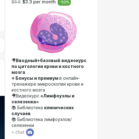
$6.6
$3.3 per month
-
50
%
🎥
Вводный+базовый
видеокурс
по цитологии крови и костного
мозга
⭐ Бонусы и премиум
в онлайн-
тренажере микроскопии крови и
костного мозга
🎥Видеокурс
«Лимфоузлы и
селезенка»
📚 Библиотека
клинических
случаев
📚
Библиотека лимфоузлов/
селезенки
+ chat