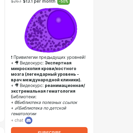
$26.1
$13.1 per month
-
50
%
❗ Привилегии предыдущих уровней!
+ 🎥 Видеокурс:
Экспертная
микроскопия крови/костного
мозга (легендарный уровень -
врач международной клиники).
+ 🎥 Видеокурс:
реанимационная/
экстремальная гематология
Библиотеки:
+
🌐Библиотека полезных ссылок
+
👶Библиотека по детской
гематологии
+ chat