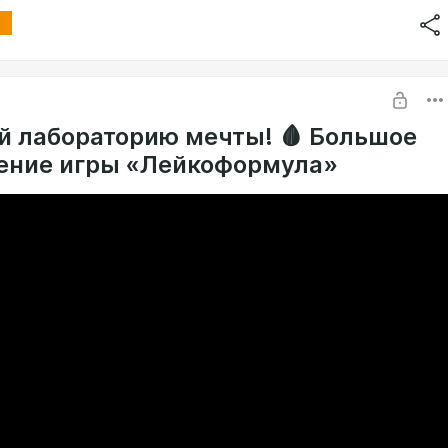
й лабораторию мечты! 🩸 Большое
ение игры «Лейкоформула»
рия стала полноценной игрой: теперь вы не просто отвечаете
 а развиваете собственную лабораторию.