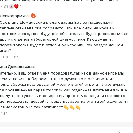
17:33
1
Лейкоформула
Светлана Домалевская, благодарим Вас за поддержку и
теплые отзывы! Пока сосредоточили все силы на крови и
костном мозге, но в будущем обязательно будет расширение до
других отделов лабораторной диагностики. Как думаете,
паразитология будет в отдельной игре или как раздел данной
игры?
Jul 01 18:21
ана Домалевская
ательно, ваш ответ меня порадовал..так как в данной игре мы
аем условия, набираем штат, то думаю то и развивать и
рять объемы исследований можно в этой игре..а также думаю
гра посвященная паразитологии как отдельная штатная единица
 ни чуть не хуже.я в вас верю вы просто молодцы..вы сможете
ас порадовать..дерзайте...ваша разработка это такой адреналин
пециалистов она так затягивает
11:19