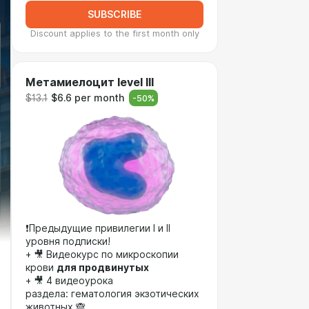
SUBSCRIBE
Discount applies to the first month only
Метамиелоцит level III
$13.1
$6.6 per month
-
50
%
❗Предыдущие привилегии I и II
уровня подписки!
+ 🎥 Видеокурс по микроскопии
крови
для продвинутых
+ 🎥 4 видеоурока
раздела: гематология экзотических
животных 🙈️