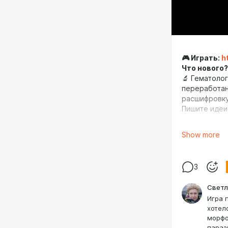
🎮 Играть:
h
Что нового?
🔬 Гематолог
переработан
расшифровку
Пишите идеи
🏆 В рейтин
Show more
• Новые игр
• Лидеры по
3
Светл
Игра 
хотел
морфо
параз