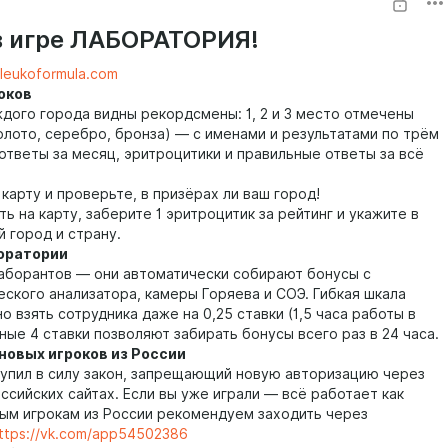
в игре ЛАБОРАТОРИЯ!
.leukoformula.com
роков
ждого города видны рекордсмены: 1, 2 и 3 место отмечены
олото, серебро, бронза) — с именами и результатами по трём
ответы за месяц, эритроцитики и правильные ответы за всё
 карту и проверьте, в призёрах ли ваш город!
ь на карту, заберите 1 эритроцитик за рейтинг и укажите в
й город и страну.
боратории
аборантов — они автоматически собирают бонусы с
еского анализатора, камеры Горяева и СОЭ. Гибкая шкала
о взять сотрудника даже на 0,25 ставки (1,5 часа работы в
лные 4 ставки позволяют забирать бонусы всего раз в 24 часа.
 новых игроков из России
тупил в силу закон, запрещающий новую авторизацию через
ссийских сайтах. Если вы уже играли — всё работает как
ым игрокам из России рекомендуем заходить через
ttps://vk.com/app54502386