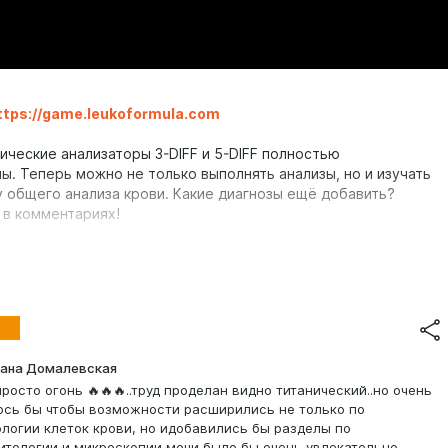
ttps://game.leukoformula.com
ические анализаторы 3-DIFF и 5-DIFF полностью
ы. Теперь можно не только выполнять анализы, но и изучать
 общего анализа крови. Какие диагнозы ещё добавить?
 в комментариях!
гах появились новые вкладки:
оки
 количеству ответов за всё время
ана Домалевская
просто огонь 🔥🔥🔥..труд проделан видно титанический..но очень
ось бы чтобы возможности расширились не только по
логии клеток крови, но идобавились бы разделы по
итологии и микроскопии мочи было бы очень увлекательно...