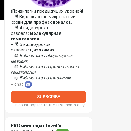
❗Привилегии предыдущих уровней!
+ 🎥
Видеокурс по микроскопии
крови
для профессионалов.
+ 🎥 4 видеоурока
раздела:
молекулярная
гематология
+ 🎥 5 видеоуроков
раздела:
цитохимия
+ 📖
Библиотека лабораторных
методик
+ 📖
Библиотека по цитогенетике в
гематологии
+ 📖
Библиотека по цитохимии
+ chat
SUBSCRIBE
Discount applies to the first month only
PROмиелоцит level V