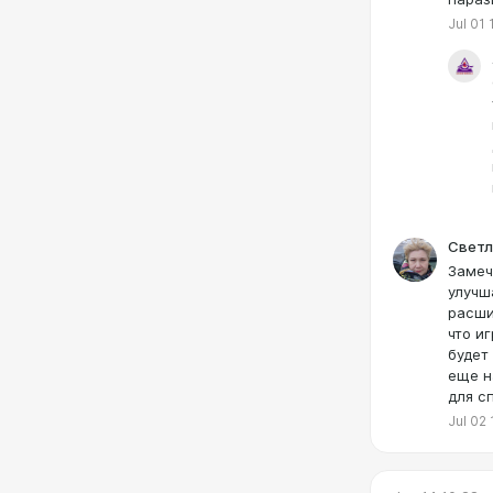
Jul 01 
Светл
Замеч
улучш
расши
что и
будет
еще н
для с
Jul 02 