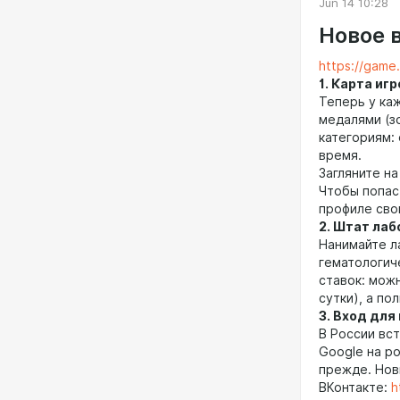
Jun 14 10:28
Новое 
https://game
1. Карта иг
Теперь у ка
медалями (з
категориям: 
время.
Загляните на
Чтобы попаст
профиле сво
2. Штат ла
Нанимайте л
гематологич
ставок: можн
сутки), а по
3. Вход для
В России вс
Google на ро
прежде. Нов
ВКонтакте:
h