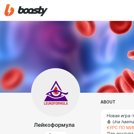
ABOUT
Новая игра-
🩸
Una haema
Лейкоформула
КУРС ПО МИ
Для доступа