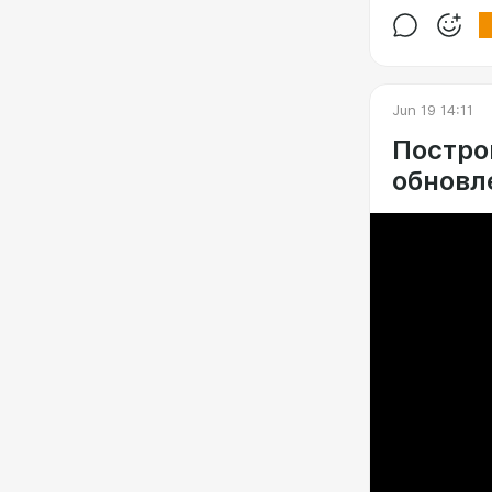
Jun 19 14:11
Постро
обновл
1. Лаборато
на вопросы,