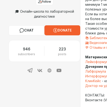
Follow
минимум 1 м
полезных ур
🎓 Онлайн-школа по лабораторной
Если вы хот
диагностике
на более вы
Такая особе
стоимости у
CHAT
DONATE
ближе день 
📚 Библиоте
🎦
Видеозап
💬 Отзывы и
946
223
subscribers
posts
Матерински
Лейкоформу
Дочерние п
Лабформула
Интерформу
КлинКейс
- к
Доктор на у
КОНТАКТЫ:
Вконтакте (V