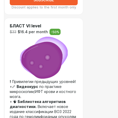
SUBSCRIBE
Discount applies to the first month only
БЛАСТ VI level
$33
$16.4 per month
-
50
%
❗ Привилегии предыдущих уровней!
+🦴
Видеокурс
по практике
микроскопии/ИФТ крови и костного
мозга.
+ 🧠
Библиотека алгоритмов
диагностики.
Включает новое
издание классификации ВОЗ 2022
года по гемолимфоидным опухолям