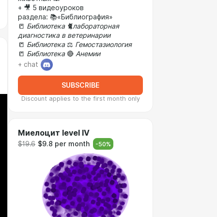
+ 🎥 5 видеоуроков
раздела: 📚«Библиография»
📒
Библиотека 🐈лабораторная
диагностика в ветеринарии
📒
Библиотека
⚖️
Гемостазиология
📒
Библиотека
🔴
Анемии
+ chat
SUBSCRIBE
Discount applies to the first month only
Миелоцит level IV
$19.6
$9.8 per month
-
50
%