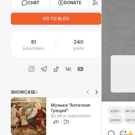
CHAT
DONATE
GO TO BLOG
81
240
subscribers
posts
SHOWCASE
4
Музыка "Античная
Греция"
курс
антр
$2.58 or subscription
расы
ист
1
1