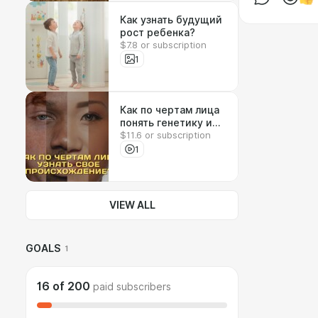
Как узнать будущий
рост ребенка?
$7.8 or subscription
1
Как по чертам лица
понять генетику и
$11.6 or subscription
происхождение
предков?
1
VIEW ALL
GOALS
1
16
of
200
paid subscribers