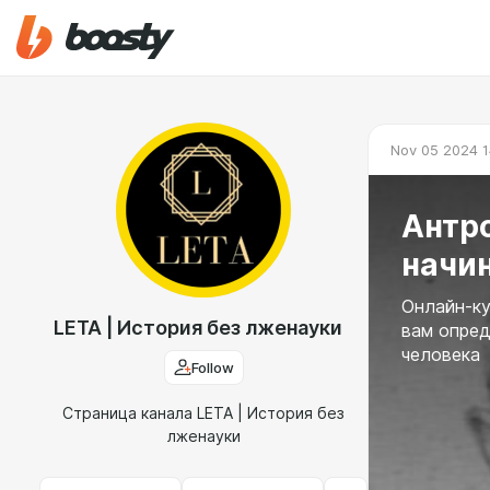
Nov 05 2024 1
Антро
начи
Онлайн-ку
LETA | История без лженауки
вам опред
человека
Follow
Страница канала LETA | История без
лженауки