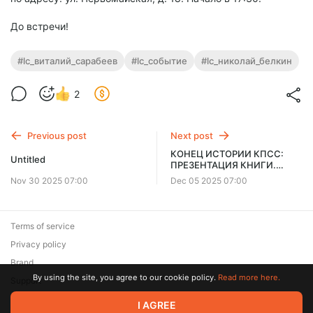
До встречи!
#lc_виталий_сарабеев
#lc_событие
#lc_николай_белкин
2
Previous post
Next post
КОНЕЦ ИСТОРИИ КПСС:
Untitled
ПРЕЗЕНТАЦИЯ КНИГИ.
ЕКАТЕРИНБУРГ
Nov 30 2025 07:00
Dec 05 2025 07:00
Terms of service
Privacy policy
Brand
By using the site, you agree to our cookie policy.
Read more here.
Support
I AGREE
© 2026 Zaya Solutions Limited. All rights reserved. All trademarks