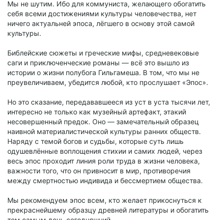
Мы не шутим. Ибо для коммуниста, желающего обогатить
себя всеми достижениями культуры человечества, нет
ничего актуальней эпоса, лёгшего в основу этой самой
культуры.
Библейские сюжеты и греческие мифы, средневековые
саги и приключенческие романы — всё это вышло из
истории о жизни полубога Гильгамеша. В том, что мы не
преувеличиваем, убедится любой, кто прослушает «Эпос».
Но это сказание, передававшееся из уст в уста тысячи лет,
интересно не только как музейный артефакт, этакий
несовершенный предок. Оно — замечательный образец
наивной материалистической культуры ранних обществ.
Наряду с темой богов и судьбы, которые суть лишь
одушевлённые воплощения стихии и самих людей, через
весь эпос проходит линия роли труда в жизни человека,
важности того, что он привносит в мир, противоречия
между смертностью индивида и бессмертием общества.
Мы рекомендуем эпос всем, кто желает прикоснуться к
прекраснейшему образцу древней литературы и обогатить
тем самым день сегодняшний.